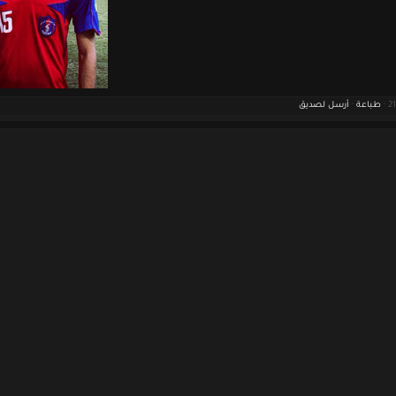
طباعة
·
أرسل لصديق