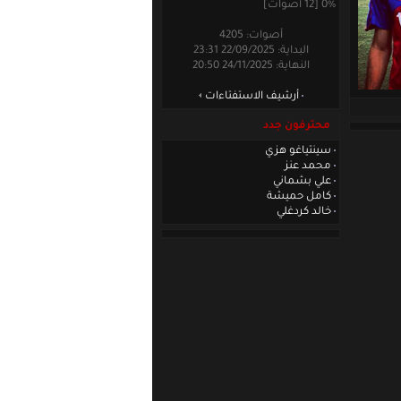
0% [12 أصوات]
أصوات: 4205
البداية: 22/09/2025 23:31
النهاية: 24/11/2025 20:50
أرشيف الاستفتاءات
محترفون جدد
سينتياغو هزي
محمد عنز
علي بشماني
كامل حميشة
خالد كردغلي