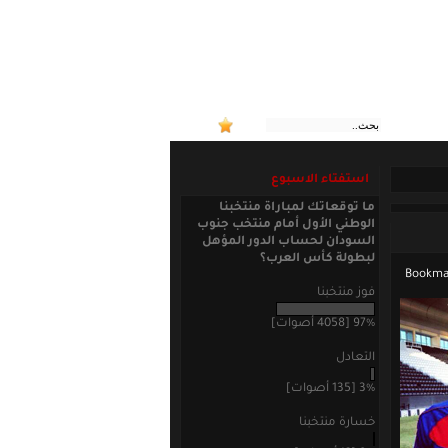
:: منتخ
استفتاء الاسبوع
ما توقعاتك لمباراة منتخبنا
الوطني الأول أمام منتخب جنوب
السودان لحساب الدور المؤهل
لبطولة كأس العرب؟
فوز منتخبنا
97% [4058 أصوات]
التعادل
3% [135 أصوات]
خسارة منتخبنا