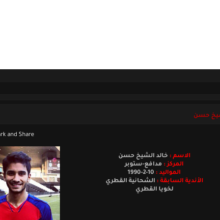
ل بنا
السبت 08 أغسطس 2026
شيخ حسن
الاسم :
خالد الشيخ حسن
المركز :
مدافع-ستوبر
المواليد :
10-2-1990
الأندية السابقة :
الشحانية القطري
لخويا القطري