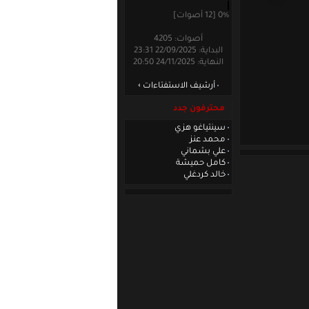
0% [12 أصوات]
أصوات: 4205
البداية: 22/09/2025 23:31
النهاية: 24/11/2025 20:50
أرشيف الاستفتاءات
محترفون جدد
سينتياغو هزي
محمد عنز
علي بشماني
كامل حميشة
خالد كردغلي