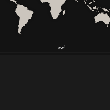
أوروبـا