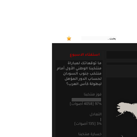
:: منتخبنا 
استفتاء الاسبوع
ما توقعاتك لمباراة
منتخبنا الوطني الأول أمام
منتخب جنوب السودان
لحساب الدور المؤهل
لبطولة كأس العرب؟
فوز منتخبنا
97% [4058 أصوات]
التعادل
3% [135 أصوات]
خسارة منتخبنا