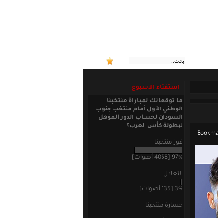
:: منت
استفتاء الاسبوع
ما توقعاتك لمباراة منتخبنا
الوطني الأول أمام منتخب جنوب
السودان لحساب الدور المؤهل
لبطولة كأس العرب؟
فوز منتخبنا
97% [4058 أصوات]
التعادل
3% [135 أصوات]
خسارة منتخبنا