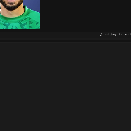
طباعة
·
أرسل لصديق