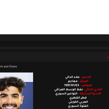
ل بنا
الجمعة 07 أغسطس 2026
لي
الاسم :
علاء الدالي
المركز :
مهاجم
المواليد :
1997/01/03
النادي الحالي:
نفط الوسط العراقي
الأندية السابقة :
النواعير السوري
قطر القطري
العربي الكويتي
الفتوة السوري