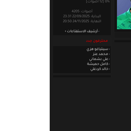
0% [12 أصوات]
أصوات: 4205
البداية: 22/09/2025 23:31
النهاية: 24/11/2025 20:50
أرشيف الاستفتاءات
محترفون جدد
سينتياغو هزي
محمد عنز
علي بشماني
كامل حميشة
خالد كردغلي