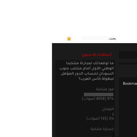
:: منتخب
استفتاء الاسبوع
ما توقعاتك لمباراة منتخبنا
الوطني الأول أمام منتخب جنوب
السودان لحساب الدور المؤهل
لبطولة كأس العرب؟
فوز منتخبنا
97% [4058 أصوات]
التعادل
3% [135 أصوات]
خسارة منتخبنا