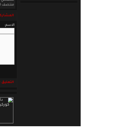
ستعطي دفع
منتصف الش
المشاركة
الاسم:
التعليق باست