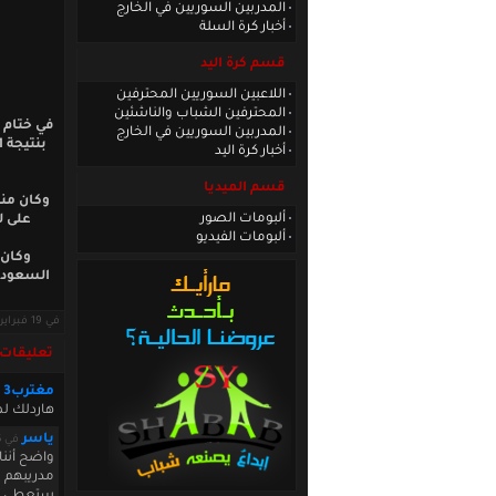
المدربين السوريين في الخارج
أخبار كرة السلة
قسم كرة اليد
اللاعبين السوريين المحترفين
المحترفين الشباب والناشئين
في ختام 
المدربين السوريين في الخارج
أخبار كرة اليد
قسم الميديا
وكان منت
ألبومات الصور
على لبنان بفارق 
ألبومات الفيديو
في 19 فبراير 2010 · قراءات: 6410 ·
تعليقات
مغترب3
هاردلك ل
ياسر
في February 18 2010 04:24:45
واضح أننا
مدريبهم و