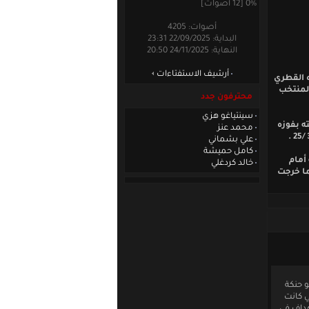
0% [12 أصوات]
أصوات: 4205
البداية: 22/09/2025 23:31
النهاية: 24/11/2025 20:50
أرشيف الاستفتاءات
ه القطري
المنتخب
محترفون جدد
سينتياغو هزي
ه بفوزه
محمد عنز
علي بشماني
كامل حميشة
28) وخسارة صعبة أمام
خالد كردغلي
لت السعودية ثانية رغم خسارتها مع الصين (20/22) فيما خرجت
و حنكة
ي كانت