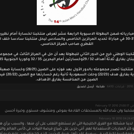
مبارياته ضمن البطولة الاسيوية الرابعة عشر تعرض منتخبنا لخسارة أمام نظير
بنتيجة 31-30 في مباراة تحديد المركزين الخامس والسادس ليحل منتخبنا سادسا خلف 
القطري صاحب المركز الخامس.
خبنا الوطني خرج من الدور الثاني للبطولة بعد أن حل في المركز الثالث في مجموعت
ثلاثة أهداف 32 / 29وخسارتين أمام البحرين 35 / 32 وكوريا الجنوبية 35 /25 .
وكان منتخبنا تصدر مجموعته بالدور الأول بعد فوزه على الصين (/21
السعودية بفارق هدف (22/23) وح
الصين من المنافسة بفارق الأهداف.‏
طباعة
·
أرسل لصديق
في February 17 2010 21:00:17
منتخبنا وان شاء الله بالمستحقات القادمة بعوض ومنشوف مستوى وخبرة أحسن
 لدينا مشكلة مع الفرق الخليجية التي لم نستطع التغلب على أي منها ، والسبب برأي ه
 كثر المباربات الاستعداية لهم، أنني حزين على ضياع فرصة التواجد في كأس العالم والت