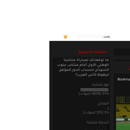
:: منتخبنا
استفتاء الاسبوع
ما توقعاتك لمباراة منتخبنا
الوطني الأول أمام منتخب جنوب
.
السودان لحساب الدور المؤهل
لبطولة كأس العرب؟
فوز منتخبنا
97% [4058 أصوات]
التعادل
3% [135 أصوات]
خسارة منتخبنا