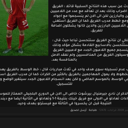
 عن سبب هذه النتائج السلبية قائلا : الفريق
 اضراب وذلك بعد ان تعاقد مع عدد من اللاعبيين
ن والبارزين لكن الى الان لم ينسجموا مع اجواء
ومع خطط مدرب الفريق كما ان الفريق استغنى
للاعبيين البارزين والذين كانوا يشكلون اضافة
للفريق.
لكي ان نتائج الفريق ستتحسن تباعا حيث قال :
 ستتحسن بالاسابيع القادمة بشكل مؤكد وذلك
ينسجم جميع اللاعبون الجدد مع لاعبيين الفريق
وسيكون الفريق من المنافسيين ولم نفقد الامل
بالمنافسة بعد.
عدم تسجيله سوى هدف واحد في ثلاث مباريات قال : خط الوسط بالفريق يعد ح
طوط ولا يمول المهاجمين بالفريق بالكثير من الكرات كما ان مدرب الفريق اس
عبي الوسط بالموسم الماضي و لكن بعد انسجام اللاعبون الجدد سيتغير الوضع 
للتسجيل.
ثلاث لقاءات تعادلو في الاولى مع فريق خينك بنتيجة 1-1 وتعادلو في الثانية ا
النتيجة قبل ان يخسروا في الثالثة مع فيسترلو بهدف وحيد.
طباعة
·
أرسل لصديق