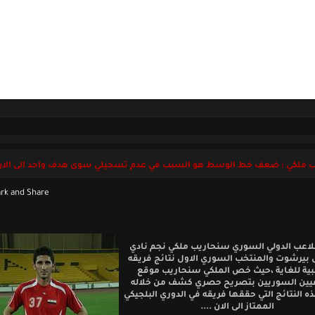
ل بنا
الجمعة 07 أغسطس 2026
 ملكي : ضعف خط الوسط هو السبب في عدم تسجيلي سوى هدف واحد الى الان
اعب الدولي السوري سنحاريب ملكي نجم نادي
 بيرشوت والمنتخب السوري الاول نتائج فريقه
بية للغاية ،حيث خص الملكي سنحاريب موقع
فيين السوريين بتصريح حصري كشف من خلاله
 النتائج التي حققها فريقه في الدوري البلجيكي
الممتاز الى الان ....