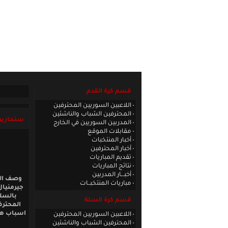
الصفحة الرئيسية
|
كادر الموقع
|
الاتصا
قسم كرة القدم
اللاعبين السوريين المحترفين
المحترفين الشباب والناشئين
سنحاريب
المدربين السوريين في الخارج
مقابلات الموقع
أخبار المنتخبات
أخبار المحترفين
تقديم المباريات
نتائج المباريات
أخبـــار المدربين
وصف الل
مباريات المنتخبــات
جيرمنيال
بالسل
قسم كرة السلة
المحتر
اسباب هذه
اللاعبين السوريين المحترفين
المحترفين الشباب والناشئين