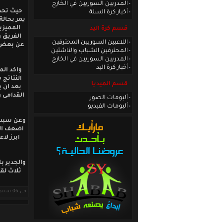
المدربين السوريين في الخارج
حيث تحدث
أخبار كرة السلة
يمر بحالة
المميزي
قسم كرة اليد
الفريق 
اللاعبين السوريين المحترفين
عن بعض ا
المحترفين الشباب والناشئين
المدربين السوريين في الخارج
أخبار كرة اليد
واكد الم
النتائج
قسم الميديا
بعد ان 
القدامى 
ألبومات الصور
ألبومات الفيديو
وعن سبب 
اضعف الخ
ابرز لا
في 06 سبتمبر 2008 قراءات: 12476 ·