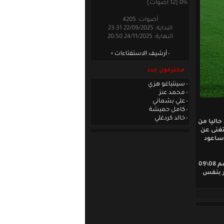
0% [12 أصوات]
أصوات: 4205
البداية: 22/09/2025 23:31
النهاية: 24/11/2025 20:50
أرشيف الاستفتاءات
محترفون جدد
سينتياغو هزي
محمد عنز
علي بشماني
كامل حميشة
خالد كردغلي
اليا من
تغنى عن
وساعود
والجدير بالذكر ان نادي جيرمنيال بيرشوت خاض الى الان في الدوري البلجيكي الممتاز للموسم 08\09
يضا مع ديندر بنفس