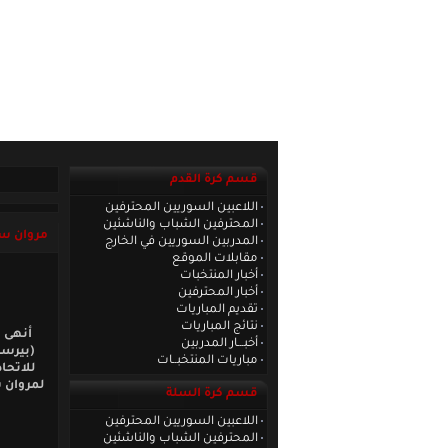
الصفحة الرئيسية
|
كادر الموقع
|
الاتصا
قسم كرة القدم
اللاعبين السوريين المحترفين
المحترفين الشباب والناشئين
مروان سي
المدربين السوريين في الخارج
مقابلات الموقع
أخبار المنتخبات
أخبار المحترفين
تقديم المباريات
نتائج المباريات
أنهى 
أخبـــار المدربين
مباريات المنتخبــات
للاتحا
لمروان س
قسم كرة السلة
اللاعبين السوريين المحترفين
المحترفين الشباب والناشئين