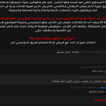
 المستوى الفني هو نفسه وهو اخشن ، لكن هم متفوقين علينا تسويقيا واعلام
ق كبيرة كانتر ميلان الايطالي وغالكسي الأمريكي الذين لعبوا لقاءات ودية في اند
كما ويهتمون كثيرا بالحملات الاعلانية والدعائية الضخمة والجميلة.
دثنا عن حادثة تهجم أحد اللاعبين عليك في احدى مباريات الدوري في الموسم الأخ
في المرحلة 24 وبعد أحد الاحتكاكات تهجم علي اللاعب وهو اندونيسي ونتيجة الموضوع 
لحل المشكلة ، وقتها كان اللاعب سيتعرض لعقوبة الايقاف لمدة عام كامل لكنني
عن القضية واسقطت حقي.
- أخيرا أين ستكون وجهتك القادمة؟
احتمال كبير ان اجدد مع فريقي او الانضمام لفريق اندونيسي اخر.
طباعة
·
أرسل لصديق
Aug
ن شاء الله
Augu
وان ونتمنى ان يلعب بدوري اقوى الله يوفقك
يشة
في August 30 2012 18:08:09
ب مميز بتوفيق
 بتعليق