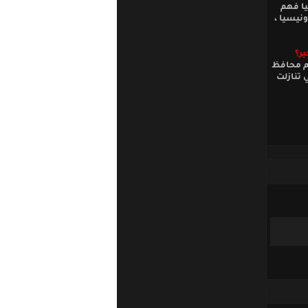
يا فهم
ونيسيا ،
ير؟
قدم محافظ
 تنازلت