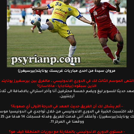
مروان سيدة من احدى مباريات غريسك يونايتد(بيرسيغرز)
 انتهى الموسم الثالث لك في الدوري الاندونيسي ، مالفرق بين بيرسغيرز يونايتد 
الذين سبقوه (بيلتاجايا - ماكاسار)؟
عد حديثا للسوبر ليغ ويضم خمسة محترفين أنا وأخر استرالي بالاضافة الى ثلاث
أرجنتيين.
- ألم يشكل لك أن الفريق حديث العهد في الدرجة الأولى أي صعوبة؟
ه لقد اكتسبت الخبرة في الدوري الاندونيسي من خلال تواجدي في اندونيسيا مو
غريسك
ووقعنا في المركز 11.
- مستوى الدوري الاندونيسي بالمقارنة مع دوريات المنطقة كيف هو؟