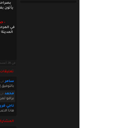
بصراحة
يأتون بفر
- ح
المدينة 
في 28 أغسطس 2012 · قراءات: 7517 ·
تعليقات
سامر
في ust 29 2012 10:27:27
بالتوفيق إ
محمد
في st 29 2012 14:07:46
برافو لمر
ناجي قر
هاذا الاع
المشاركة