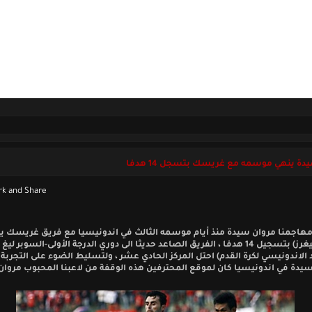
ل بنا
الخميس 06 أغسطس 2026
دة ينهي موسمه مع غريسك بتسجل 14 هدفا
مهاجمنا مروان سيدة منذ أيام موسمه الثالث في اندونيسيا مع فريق غريسك يو
(بيرسيغرز) بتسجيل 14 هدفا ، الفريق الصاعد حديثا الى دوري الدرجة الأولى-السوبر ليغ
د الاندونيسي لكرة القدم) احتل المركز الحادي عشر ، ولتسليط الضوء على التجربة ا
يدة في اندونيسيا كان لموقع المحترفين هذه الوقفة من لاعبنا المحبوب مروان