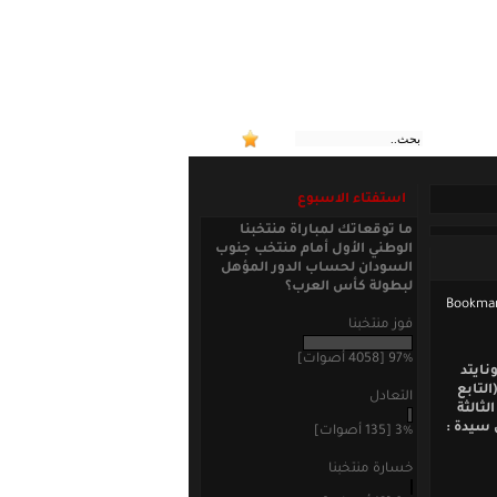
:: منتخبن
استفتاء الاسبوع
ما توقعاتك لمباراة منتخبنا
الوطني الأول أمام منتخب جنوب
السودان لحساب الدور المؤهل
لبطولة كأس العرب؟
فوز منتخبنا
97% [4058 أصوات]
نايتد
 (التابع
التعادل
لثالثة
 سيدة :
3% [135 أصوات]
خسارة منتخبنا