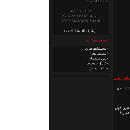
0% [12 أصوات]
أصوات: 4205
البداية: 22/09/2025 23:31
النهاية: 24/11/2025 20:50
أرشيف الاستفتاءات
محترفون جدد
سينتياغو هزي
محمد عنز
علي بشماني
كامل حميشة
خالد كردغلي
والفريقين
 لاعبين
سمين قبل
 يونايتد(بيرسغيرز) ، وأعتقد أنني قدمت للفريق وفدته فسجلت 14 هدفا من 25 مباراة