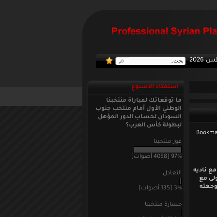
:: منتخب
استفتاء الاسبوع
ما توقعاتك لمباراة منتخبنا
الوطني الأول أمام منتخب جنوب
السودان لحساب الدور المؤهل
لبطولة كأس العرب؟
فوز منتخبنا
97% [4058 أصوات]
مع ناديه
التعادل
ولى مع
وجهته
3% [135 أصوات]
خسارة منتخبنا