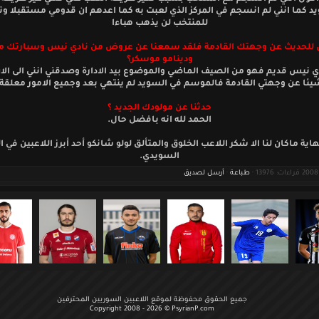
د كما انني لم انسجم في المركز الذي لعبت به كما اعدهم ان قدومي مستقبلا وت
للمنتخب لن يذهب هباءا
ل للحديث عن وجهتك القادمة فلقد سمعنا عن عروض من نادي نيس وسبارتك 
ودينامو موسكر؟
 نيس قديم فهو من الصيف الماضي والموضوع بيد الادارة وصدقني انني الى الان
يئا عن وجهتي القادمة فالموسم في السويد لم ينتهي بعد وجميع الامور معلقة.
حدثنا عن مولودك الجديد ؟
الحمد لله انه بافضل حال.
هاية ماكان لنا الا شكر اللاعب الخلوق والمتألق لولو شانكو أحد أبرز اللاعبين في ا
السويدي.
طباعة
·
أرسل لصديق
جميع الحقوق محفوظة لموقع اللاعبين السوريين المحترفين
Copyright 2008 - 2026 © PsyrianP.com