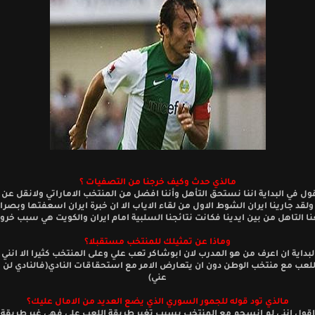
مالذي حدث وكيف خرجنا من التصفيات ؟
قول في البداية اننا نستحق التأهل وأننا افضل من المنتخب الاماراتي ولانقل عن
 ولقد جارينا ايران الشوط الاول من لقاء الاياب الا ان خبرة ايران اسعفتها وبصر
ا التاهل من بين ايدينا فكانت نتائجنا السلبية امام ايران والكويت هي سبب خروج
وماذا عن تمثيلك للمنتخب مستقبلا؟
لبداية ان اعرف من هو المدرب لان ابوشاكر تعب علي وعلى المنتخب كثيرا الا انني
لعب مع منتخب الوطن دون ان يتعارض الامر مع استحقاقات النادي(فالنادي لن
عني)
مالذي تود قوله للجمور السوري الذي يضع العديد من الامال عليك؟
 اقول انني لم انسجم مع المنتخب بسبب تغير طريقة اللعب علي فهي غير طريقة 