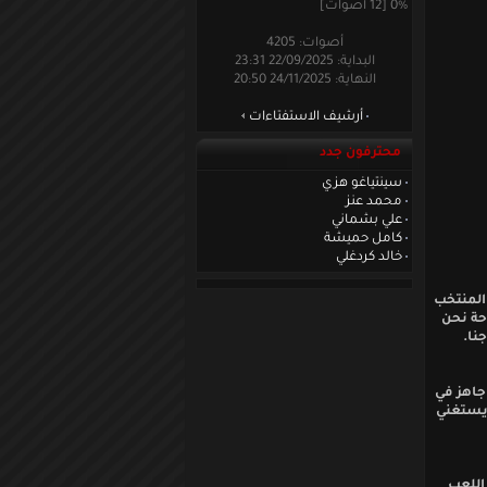
0% [12 أصوات]
أصوات: 4205
البداية: 22/09/2025 23:31
النهاية: 24/11/2025 20:50
أرشيف الاستفتاءات
محترفون جدد
سينتياغو هزي
محمد عنز
علي بشماني
كامل حميشة
خالد كردغلي
 المنتخب
احة نحن
نا.
 جاهز في
 يستغني
اللعب