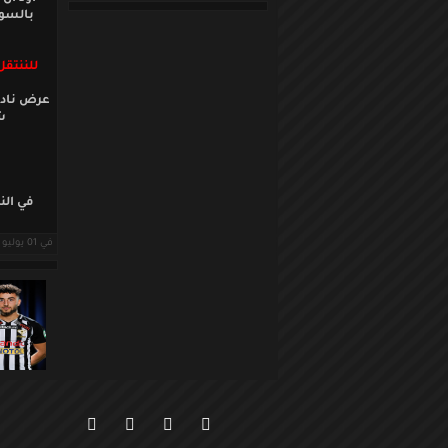
بالسوي
للننتق
عرض نادي
ش
في الن
في 01 يوليو 2008 قراءات: 13976 ·