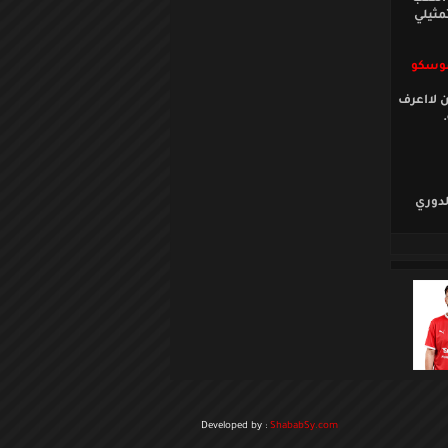
مثيلي
موسكو
 لااعرف
لدوري
Developed by :
ShababSy.com