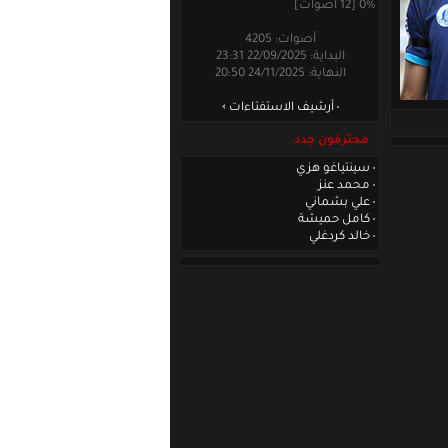
0% [12 أصوات]
أصوات: 4205
البداية: 22/09/2025 23:31
النهاية: 24/11/2025 20:50
أرشيف الاستفتاءات
محترفون جدد
سينتياغو هزي
محمد عنز
علي بشماني
كامل حميشة
خالد كردغلي