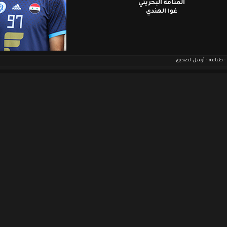
المنامة البحريني
غوا الهندي
طباعة
·
أرسل لصديق