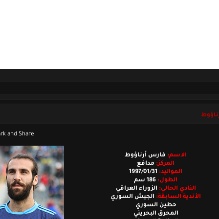
ل بنا
السبت 08 أغسطس 2026
ناؤوط
الاسم:
فارس أرناؤوط
المركز:
مدافع
المواليد:
1997/01/31
الطول:
186 سم
النادي الحالي:
الزوراء العراقي
الأندية السابقة:
الجيش السوري
حطين السوري
المحرق البحريني