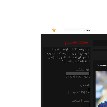
:: منتخ
استفتاء الاسبوع
ما توقعاتك لمباراة منتخبنا
الوطني الأول أمام منتخب جنوب
السودان لحساب الدور المؤهل
لبطولة كأس العرب؟
فوز منتخبنا
97% [4058 أصوات]
التعادل
3% [135 أصوات]
خسارة منتخبنا