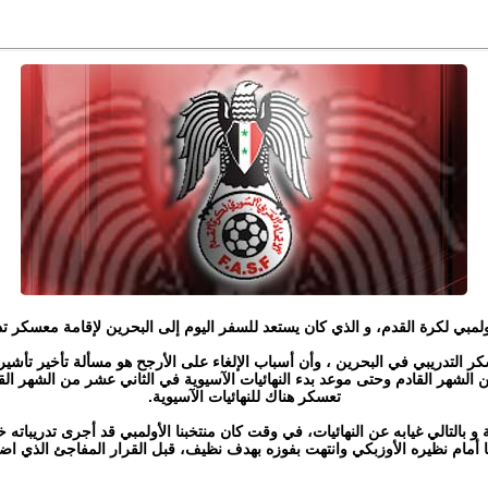
مبي لكرة القدم، و الذي كان يستعد للسفر اليوم إلى البحرين لإقامة معسكر تدريب
كر التدريبي في البحرين ، وأن أسباب الإلغاء على الأرجح هو مسألة تأخير تأشي
الشهر القادم وحتى موعد بدء النهائيات الآسيوية في الثاني عشر من الشهر الق
تعسكر هناك للنهائيات الآسيوية.‏
و بالتالي غيابه عن النهائيات، في وقت كان منتخبنا الأولمبي قد أجرى تدريباته
يها أمام نظيره الأوزبكي وانتهت بفوزه بهدف نظيف، قبل القرار المفاجئ الذي ا
ثقة و تفاؤل‏