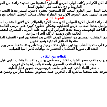
القاروط و زج باللاعب علي العلوي كبديل.
ري, لينتهي بعدها الشوط الاول من المباراة بتعادل منتخبنا الوطني الشاب م
الشوط الثاني :
يرات رائعة لتصل الكرة للمواس الذي سدد الكرة بالشباك, لكن لاعبو المنتخب 
يواصل بعدها اصحاب الارض افضليتهم وشكلوا خطورة كبيرة على مرمى العالمة.
عيل الناحية الهجومية, وسدد بعدها المواس كرة قوية علت المرمى المصري, لي
العالمة تالق وتصدى لركلة الجزاء ببراعة.
تمكن بعدها المنتخب المصري من تسجيل الهدف الثاني بعد استغلالهم لسوء التغطية 
منتخبنا الدقائق المتبقية بتسع لاعبين.
ر على منتخبنا الشاب بهدفين مقابل هدف وحيد, وستغادر بعثة منتخبنا مصر يوم ا
البعثة الى سوريا لاستكمال التحضيرات لنهائيات كاس اسيا للشباب.
لقطات من اللقاء :
رب منتخب مصر للشباب الكابتن مصطفى يونس منتخبنا بالمنتخب القوي قبل ال
- بدات خشونة المنتخب المصري واضحة بالمباراة بشكل غريب.
- حضر اللقاء الذي اقيم على ملعب بتروسبورت جمهور قليل للغاية.
توجه بعثة منتخبنا مباشرة الى البحرين حيث سيخوض منتخبنا مباراتين وديتين هن