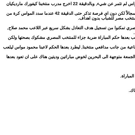
وبدات المباراة بضغط من جانب لاعبي منتخب مصر لكن العالمة كان بالمرصاد لكل الكرات, وكانت اولى الفرص الخطيرة لمنتخبنا من تسديدة رائعة من المواس لم تثمر عن شيء, وبالدقيقة 22 اخرج مدرب منتخبنا كيفورك مارديكيان
وقام بعدها حكم المباراة بطرد لاعب المنتخب المصري احمد نبيل و لاعب منتخبنا البديل علي العلوي ليلعب كلا المنتخبين بعشرة لاعبين, استمر بعدها اللعب سجالاً لكن دون اي فرصة تذكر حتى الدقيقة 42 عندما سدد المواس كرة من
ع منتخب مصر للشباب بدون اهداف.
المصري تمكنوا من تسجيل هدف التعادل بشكل سريع عبر اللاعب محمد صلاح,
حتسب بعدها حكم المباراة ضربة جزاء للمنتخب المصري مشكوك بصحتها ولكن
الدفاعية من جانب مدافعي منتخبنا, ليطرد بعدها الحكم لاعبنا محمود مواس ليلعب
لجمعة متوجهة الى البحرين لخوض مباراتين وديتين هناك على ان تعود بعدها
مباراة.
اك.