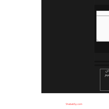
Developed by :
ShababSy.com