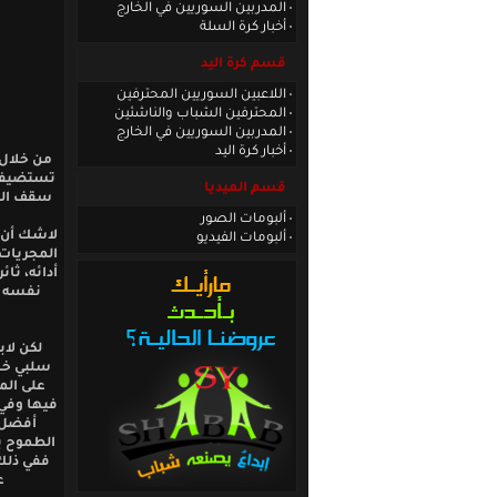
المدربين السوريين في الخارج
أخبار كرة السلة
قسم كرة اليد
اللاعبين السوريين المحترفين
المحترفين الشباب والناشئين
المدربين السوريين في الخارج
أخبار كرة اليد
من خلال 
تستضيفها 
قسم الميديا
سقف الطم
ألبومات الصور
لاشك أن 
ألبومات الفيديو
المجريات
أدائه، ثا
نفسه ب
لكن لاب
سلبي خاط
على الم
فيها وفي 
أفضل أ
الطموح بع
ففي ذلك 
ع