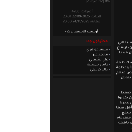
0% [12 أصوات]
أصوات: 4205
البداية: 22/09/2025 23:31
النهاية: 24/11/2025 20:50
أرشيف الاستفتاءات
محترفون جدد
يا التي
، ارتفاع
سينتياغو هزي
 ميديا.
محمد عنز
علي بشماني
اسك طيلة
كامل حميشة
نة وعظمة
خالد كردغلي
بعض منهم
تعادل
ها ضغط
 يكونوا
 عجزنا
أهل فيها
يرتفع
 متقدمه،
، ناهيك