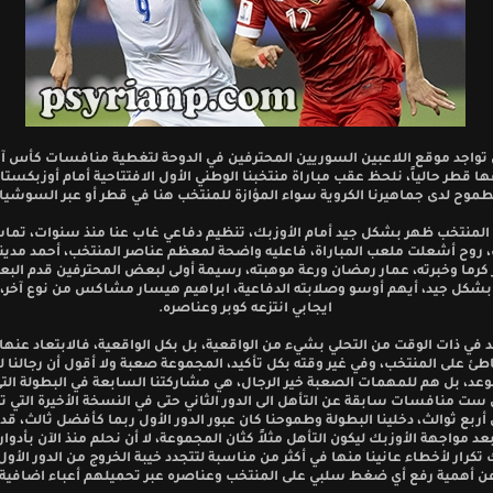
تواجد موقع اللاعبين السوريين المحترفين في الدوحة لتغطية منافسات كأس آس
قطر حالياً، نلحظ عقب مباراة منتخبنا الوطني الأول الافتتاحية أمام أوزبكستان
وح لدى جماهيرنا الكروية سواء المؤازة للمنتخب هنا في قطر أو عبر السوشيال
المنتخب ظهر بشكل جيد أمام الأوزبك، تنظيم دفاعي غاب عنا منذ سنوات، تم
، روح أشعلت ملعب المباراة، فاعليه واضحة لمعظم عناصر المنتخب، أحمد مدي
ئر كرما وخبرته، عمار رمضان ورعة موهبته، رسيمة أولى لبعض المحترفين قدم ال
شكل جيد، أيهم أوسو وصلابته الدفاعية، ابراهيم هيسار مشاكس من نوع آخر، 
ايجابي انتزعه كوبر وعناصره.
د في ذات الوقت من التحلي بشيء من الواقعية، بل بكل الواقعية، فالابتعاد عن
ئ على المنتخب، وفي غير وقته بكل تأكيد، المجموعة صعبة ولا أقول أن رجالنا لن
وعد، بل هم للمهمات الصعبة خير الرجال، هي مشاركتنا السابعة في البطولة التي
ست منافسات سابقة عن التأهل الى الدور الثاني حتى في النسخة الأخيرة التي ت
ربع ثوالث، دخلينا البطولة وطموحنا كان عبور الدور الأول ربما كأفضل ثالث، قد 
د مواجهة الأوزبك ليكون التأهل مثلاً كثان المجموعة، لا أن نحلم منذ الآن بأدوار
تكرار لأخطاء عانينا منها في أكثر من مناسبة لتتجدد خيبة الخروج من الدور الأول
ن أهمية رفع أي ضغط سلبي على المنتخب وعناصره عبر تحميلهم أعباء اضافية.