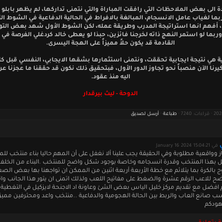
 الى بعض الملاحظات التي رافقت المباراة والتي نتمنى تداركها، لم يظهر بابلو
ربما لغياب عامل الانسجام، المبالغة بالافراط في الحالية الدفاعية في الشوط ال
ة، أفهم انها استراتيجة المدرب وطريقة عمله، لكن الشوط الأول شهد بعض التو
وربما لو استمر النهج ذاته لخرجنا فائزين، حبذا لو يعطى خالد كردغلي الفرصة في 
القادمة قد يكون حلاً مميزاً على الهجة اليسرى.
ية هي نتيجة ايجابية تحققت، ونتمنى استثمارها بشقها الايجابي، النفسي قبل 
يرنا الآن منصباً نحو تجاوز الدور الأول، فبتحقيق ذلك نكون قد حققنا ما عجزنا ع
اليه منذ عقود.
الدوحة - ليث بيرقدار
طباعة
·
أرسل لصديق
في January 16 2024 15:04:21
ز وواقعية مطلوبة وفي الحقيقة يجب علينا ألا نغفل على أن المهم حاليا بناء منتخب ل
ئل بهذا المنتخب وقدرة انسجامه وخاصة بوجود شكل واضح للمنتخب .البناء من الخلف 
ج بالكرة بما يتلائم مع خطة الأربعة أربعة اثنين من الممكن ان تواجهنا بها بعض الص
ح للاعب الرقم عشرة والضغط على مفاتيح اللعب ولذلك اتمنى ان يتور هذا الجانب وانا
م افضل مع تقديم مركز خليل الياس بعض الشئ وعاونة اد الاجنحة لايزكيل في التغطية 
ب صانع العاب والربط بين الحالة الهجومية والدفاعية ..منتخب واعد ومحترفين مميز
هودكم