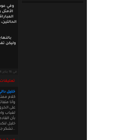
وفي عودة
الأمثل 
المبارا
الحالتين، 
بالنها
وليكن تفك
في 16 يناير 2024 · قراءات: 7240 ·
تعليقات
خليل دالي
كلام ممتا
وأنا متفا
على الخرو
لغياب واض
بأن القاد
خليل لنكس
..تشكر ج