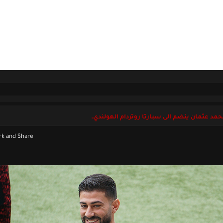
ل بنا
الخميس 07 أغسطس 2026
مد عثمان ينضم الى سبارتا روتردام الهولندي.