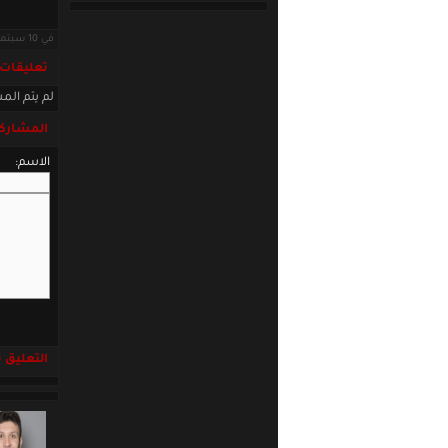
في 10 سبتمبر 2021 · قراءات: 8859 ·
تعليقات
لم يتم المش
المشاركة
الاسم:
التعليق باست