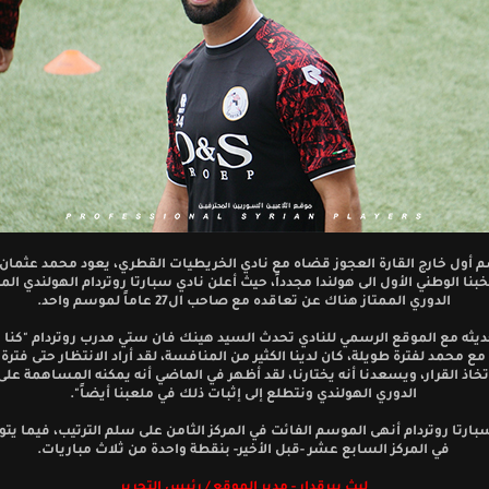
 أول خارج القارة العجوز قضاه مع نادي الخريطيات القطري، يعود محمد عثما
بنا الوطني الأول الى هولندا مجدداً، حيث أعلن نادي سبارتا روتردام الهولندي ا
الدوري الممتاز هناك عن تعاقده مع صاحب ال27 عاماً لموسم واحد.
يثه مع الموقع الرسمي للنادي تحدث السيد هينك فان ستي مدرب روتردام "كنا 
مع محمد لفترة طويلة، كان لدينا الكثير من المنافسة، لقد أراد الانتظار حتى فترة
اتخاذ القرار، ويسعدنا أنه يختارنا، لقد أظهر في الماضي أنه يمكنه المساهمة ع
الدوري الهولندي ونتطلع إلى إثبات ذلك في ملعبنا أيضاً".
بارتا روتردام أنهى الموسم الفائت في المركز الثامن على سلم الترتيب، فيما يتواج
في المركز السابع عشر -قبل الأخير- بنقطة واحدة من ثلاث مباريات.
ليث بيرقدار - مدير الموقع / رئيس التحرير