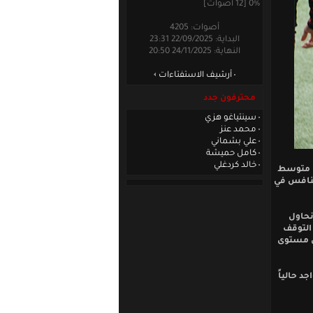
0% [12 أصوات]
أصوات: 4205
البداية: 22/09/2025 23:31
النهاية: 24/11/2025 20:50
أرشيف الاستفتاءات
محترفون جدد
سينتياغو هزي
محمد عنز
علي بشماني
كامل حميشة
خالد كردغلي
ن متوسط
لمنافس في
نحاول
 التوقف
لى مستوى
د حالياً