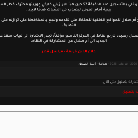
ونجح ماردنلي بالتسجيل عند الدقيقة 57 حين هيأ البرازيلي كايكي مورينو محترف قط
بينية أمام المرمى ليصوب في الشباك هدفًا لايرد .
 أم صلال للمواقع الخلفية للحفاظ على تقدمه ونجح بالمخافظة على توازنه حتى 
النهاية .
صلال رصيده لأربع نقاط في المركز التاسع مؤقتاً، تجدر الاشارة الى غياب منقذ عد
الجديد الى أم صلال عن المشاركة في اللقاء.
علاء الدين قريعة - مراسل قطر
طباعة
·
أرسل لصديق
اركة بتعليق حتى الآن.
 بتعليق