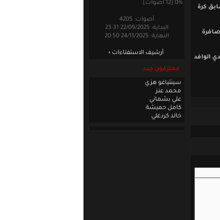
0% [12 أصوات]
ر السابق كرة
أصوات: 4205
البداية: 22/09/2025 23:31
صافرة
النهاية: 24/11/2025 20:50
أرشيف الاستفتاءات
ي الوافد
محترفون جدد
سينتياغو هزي
محمد عنز
علي بشماني
كامل حميشة
خالد كردغلي