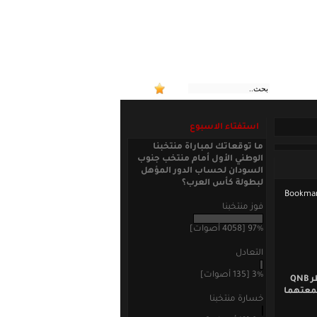
:: منتخ
استفتاء الاسبوع
ما توقعاتك لمباراة منتخبنا
الوطني الأول أمام منتخب جنوب
السودان لحساب الدور المؤهل
لبطولة كأس العرب؟
فوز منتخبنا
97% [4058 أصوات]
التعادل
3% [135 أصوات]
قاد اسماعيل محمود ماردنلي فريقه أم صلال لتحقيق أول فوز له هذا في دوري نجوم قطر QNB
جمعتهما
خسارة منتخبنا