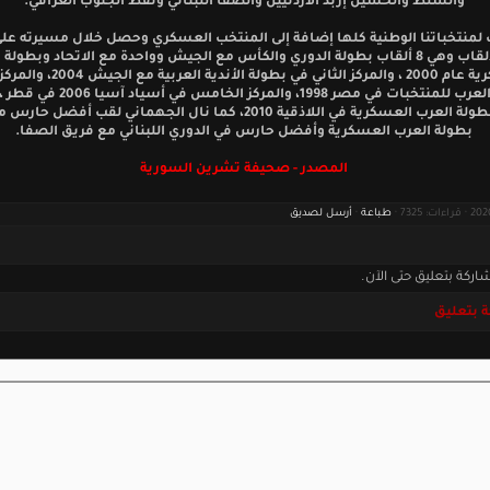
والسلط والحسين إربد الأردنيين والصفا اللبناني ونفط الجنوب العراقي.
لمنتخباتنا الوطنية كلها إضافة إلى المنتخب العسكري وحصل خلال مسيرته على
من الألقاب وهي 8 ألقاب بطولة الدوري والكأس مع الجيش وواحدة مع الاتحاد وبطولة 
العسكرية عام 2000 ، والمركز الثاني في بطولة الأند
ببطولة العرب للمنتخبات في مصر 1998، والمركز الخ
الأول ببطولة العرب العسكرية في اللاذقية 2010، كما نال الجهماني لقب أفضل
بطولة العرب العسكرية وأفضل حارس في الدوري اللبناني مع فريق الصفا.
المصدر - صحيفة تشرين السورية
طباعة
·
أرسل لصديق
اركة بتعليق حتى الآن.
 بتعليق