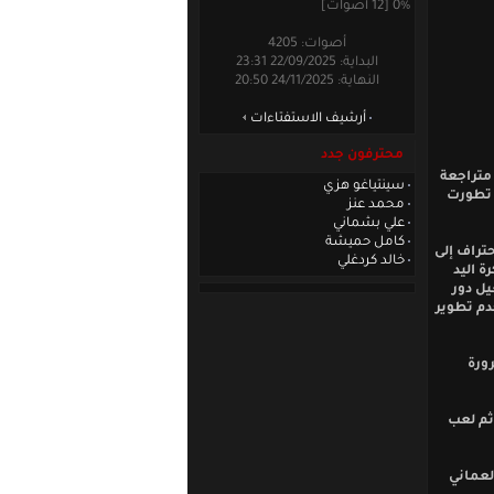
0% [12 أصوات]
أصوات: 4205
البداية: 22/09/2025 23:31
النهاية: 24/11/2025 20:50
أرشيف الاستفتاءات
محترفون جدد
 متراجعة
سينتياغو هزي
ي تطورت
محمد عنز
علي بشماني
كامل حميشة
حتراف إلى
خالد كردغلي
 اليد
فعيل دور
دم تطوير
ورة
 ثم لعب
لعماني