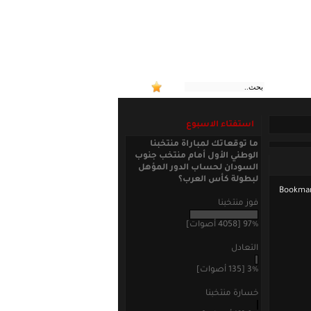
:: منتخب
استفتاء الاسبوع
ما توقعاتك لمباراة منتخبنا
الوطني الأول أمام منتخب جنوب
السودان لحساب الدور المؤهل
لبطولة كأس العرب؟
فوز منتخبنا
97% [4058 أصوات]
التعادل
3% [135 أصوات]
خسارة منتخبنا