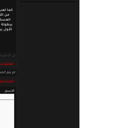
كما لعب 
في 27 مايو 2020 · قراءات: 7325 ·
تعليقات
لم يتم المش
المشاركة
الاسم: