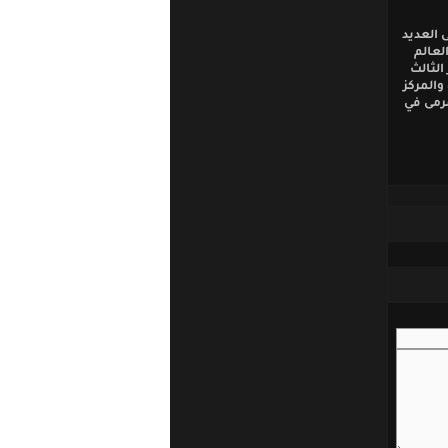
 العديد
العالم
ية العربية مع الجيش 2004، والمركز الثالث
امس في أسياد آسيا 2006 في قطر ، والمركز
 حارس مرمى في