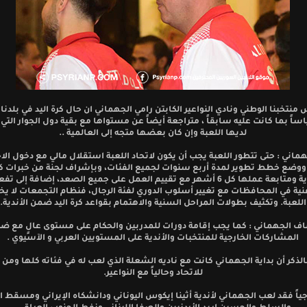
منتخبنا الوطني ونادي النواعير الكابتن رامي الجهماني ان حال كرة اليد في بلدنا
ياساً بما كانت عليه سابقاً ، متراجعة أيضاً عن مستواها مع بقية دول الجوار الت
لديها اللعبة وإن كان بعضها متجه إلى العالمية ..
هماني : حتى تتطور اللعبة يجب أن يكون لاتحاد اللعبة استقلال مالي مع دخول الا
 ووضع خطط تطوير لمدة أربع سنوات لجميع الفئات، وبإشراف لجنة من خبرات كرة
السورية ومتابعة عملها كل 6 أشهر مع تقييم العمل على جميع الصعد، إضافة إلى ت
فنية في المحافظات مع تغيير أسلوب الدوري لفئة الرجال، فنظام التجمعات لا يخ
اللعبة. وتكثيف بطولات المراحل السنية والاهتمام بقواعد كرة اليد ضمن الأندية.
ف الجهماني : كما يجب إقامة دورات للمدربين والحكام على مستوى عالٍ مع ضر
المشاركات الخارجية للمنتخبات والأندية على المستويين العربي و الآسيوي .
بالذكر أن بداية الجهماني كانت مع ناديه الشعلة الذي لعب له في فئاته كلها ومن
للاتحاد وحالياً مع النواعير.
جياً فقد لعب الجهماني لأندية أثينا إيكوس اليوناني ودانشكاه الإيراني ومسقط ا