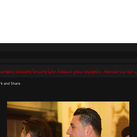
ل بنا
السبت 08 أغسطس 2026
 كرة يدنا متراجعة.. وتطويرها يحتاج استقلالاً مالياً واحترافاً واهتماماً بالقواعد