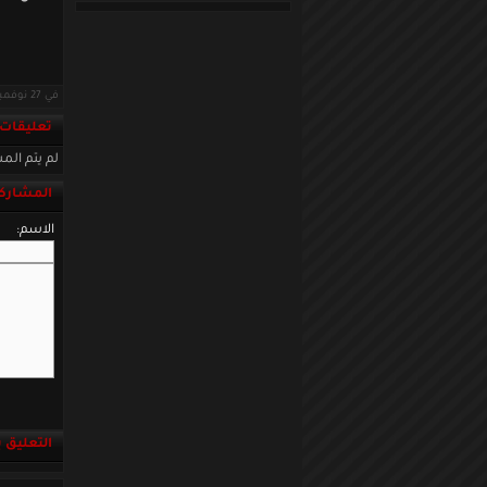
في 27 نوفمبر 2018 · قراءات: 5325 ·
تعليقات
لم يتم المش
المشاركة
الاسم:
التعليق باست