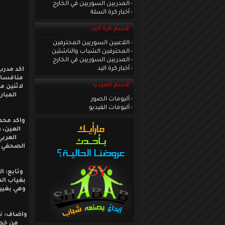
المدربين السوريين في الخارج
أخبار كرة السلة
قسم كرة اليد
اللاعبين السوريين المحترفين
المحترفين الشباب والناشئين
المدربين السوريين في الخارج
أخبار كرة اليد
اكد مدرب
منافسات 
قسم الميديا
لاثنين م
المبار
ألبومات الصور
ألبومات الفيديو
واكد محمد
العين، 
العربي
الصحفي ال
وتابع: ا
بغياب الم
وهي بغير
واضاف: ن
من خطو