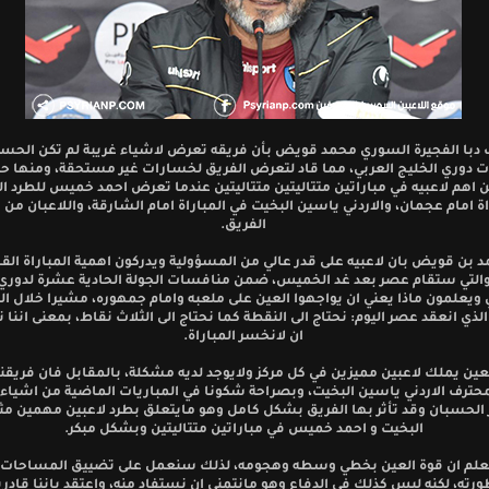
 دبا الفجيرة السوري محمد قويض بأن فريقه تعرض لاشياء غريبة لم تكن الحسب
دوري الخليج العربي، مما قاد لتعرض الفريق لخسارات غير مستحقة، ومنها حا
ن اهم لاعبيه في مباراتين متتاليتين متتاليتين عندما تعرض احمد خميس للطرد ال
اة امام عجمان، والاردني ياسين البخيت في المباراة امام الشارقة، واللاعبان من 
الفريق.
 بن قويض بان لاعبيه على قدر عالي من المسؤولية ويدركون اهمية المباراة القا
والتي ستقام عصر بعد غد الخميس، ضمن منافسات الجولة الحادية عشرة لدوري 
 ويعلمون ماذا يعني ان يواجهوا العين على ملعبه وامام جمهوره، مشيرا خلال ال
ذي انعقد عصر اليوم: نحتاج الى النقطة كما نحتاج الى الثلاث نقاط، بمعنى اننا ن
ان لانخسر المباراة.
لعين يملك لاعبين مميزين في كل مركز ولايوجد لديه مشكلة، بالمقابل فان فريقنا
حترف الاردني ياسين البخيت، وبصراحة شكونا في المباريات الماضية من اشياء 
 الحسبان وقد تأثر بها الفريق بشكل كامل وهو مايتعلق بطرد لاعبين مهمين م
البخيت و احمد خميس في مباراتين متتاليتين وبشكل مبكر.
علم ان قوة العين بخطي وسطه وهجومه، لذلك سنعمل على تضييق المساحات ع
رته، لكنه ليس كذلك في الدفاع وهو مانتمنى ان نستفاد منه، واعتقد باننا قادر