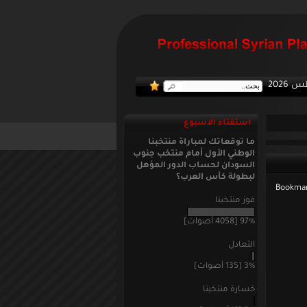
:: منتخب
استفتاء الاسبوع
ما توقعاتك لمباراة منتخبنا
الوطني الأول أمام منتخب جنوب
السودان لحساب الدور المؤهل
لبطولة كأس العرب؟
فوز منتخبنا
97% [4058 أصوات]
التعادل
3% [135 أصوات]
خسارة منتخبنا