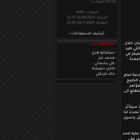
0% [12 أصوات]
أصوات: 4205
البداية: 22/09/2025 23:31
النهاية: 24/11/2025 20:50
أرشيف الاستفتاءات
ان خلال
محترفون جدد
لتي طرد
سينتياغو هزي
مبكر في
محمد عنز
اعمدة
علي بشماني
كامل حميشة
خالد كردغلي
دمة امام
الخليج
مؤتمر
تطلع الى
 سيتأثر
تحدث لنا
ثل ياسين
ليه للحد
ين على