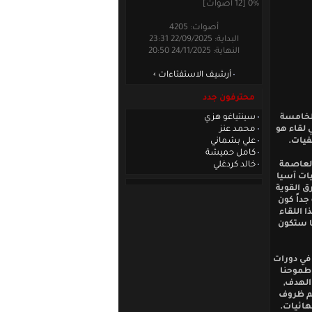
0% [12 أصوات]
أصوات: 4205
البداية: 22/09/2025 23:31
النهاية: 24/11/2025 20:50
أرشيف الاستفتاءات
محترفون جدد
الخامسة
سينتياغو هزي
 لقاء هو
محمد عنز
فيات.
علي بشماني
كامل حميشة
العاصمة
خالد كردغلي
يات آسيا
ق القوية
داً كون
 اللقاء
ا ستكون
في دورات
 طموحنا
الهدف,
غم ظروف
هائيات.