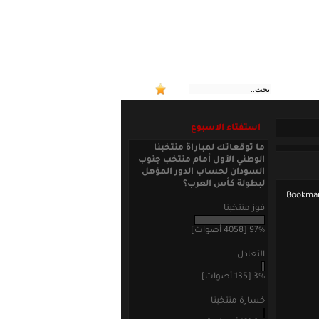
:: منتخبنا ا
استفتاء الاسبوع
ما توقعاتك لمباراة منتخبنا
الوطني الأول أمام منتخب جنوب
السودان لحساب الدور المؤهل
لبطولة كأس العرب؟
فوز منتخبنا
97% [4058 أصوات]
التعادل
3% [135 أصوات]
خسارة منتخبنا