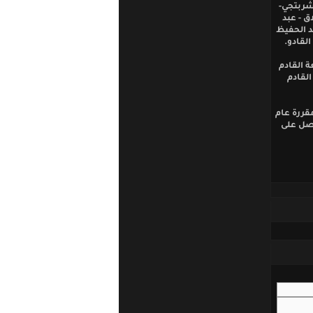
مجيد شربتجي-
ق - عبد
د الحفيظ
لقادو.
ة القادم
القادم
يا المقررة عام
حصل على