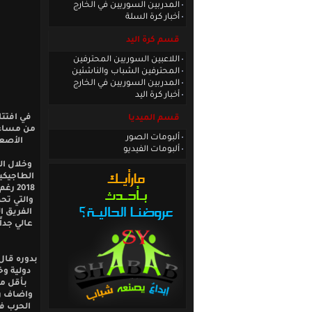
المدربين السوريين في الخارج
أخبار كرة السلة
قسم كرة اليد
اللاعبين السوريين المحترفين
المحترفين الشباب والناشئين
المدربين السوريين في الخارج
أخبار كرة اليد
في افتتا
قسم الميديا
من مساء 
ألبومات الصور
الأصع
ألبومات الفيديو
وخلال ال
الطاجيكي
2018 
والتي تح
الفريق ا
عالي جدا
بدوره قا
دولية وخ
بأقل من
واضاف ر
الحرب في