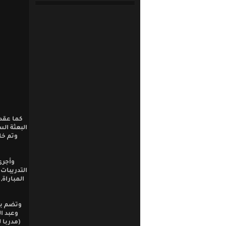
كما عقد 
البعثة ال
وتم خلا
وأجرى
المباراة
وتضم بع
وعبد ا
(مدربا 