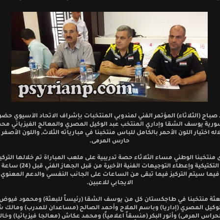
صباح (الثلاثاء) المؤتمر الفني لمندوبي المنتخبات بإشراف الاتحاد الآسيوي حض
سورية يوسف الشقا وإداري المنتخب عبد الوكيل المصري والمعالج الفيزيائي مح
له اختيار اللون الأحمر بالكامل للباس منتخبنا في مبارياته الثلاث, واللون الأصفر
حارس المرمى.
 منتخبنا الوطني مساء الثلاثاء حصة تدريبية على ملعب المباراة تم خلالها التركي
التدريبات التكتيكية وإعطاء التوجيهات الفني
, فيما سيتم التركيز فيما تبقى من الساعات على الجانب النفسي والدعم المعنوي 
الايجابي للاعبين.
ثة منتخبنا في طاجكستان كل من يوسف الشقا (رئيساً للبعثة) ومحمود فيوض (
لوكيل المصري (إداريا) وباسم الملاح وأحمد الصالح (مساعدان للمدرب) ومالك 
لحراس المرمى) وأنور البكر (منسقاً اعلامياً) ومحمد عكاش (معالجا فيزيائيا) وخا