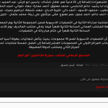
(مسؤولاً للتجهيزات) إضافة إلى 23 لاعباً هم: طلال كشاك- ياسين ابو كرش- عبد ال
اء ابا رشيد- حاتم النابلسي- محمد معتوق- أحمد عمارة- جهاد حلواني- امجد الحلا
خطيب - محمود الأسود - أحمد دالي- كتيبة الدباغ - مهند شنطة- ابراهيم جمرك- عب
 احمد حاتم- احمد عجور- عمر نعنوع- مثنى عرقاوي علي زينة- محمد عثمان - خليل ا
تخبنا مباراته الثانية في التصفيات الآسيوية ضمن المجموعة الثانية يوم الجمع
ة المنتخب العماني الساعة الثانية ظهراً فيما يلاقي منتخب المالديف يوم الأحد 
الساعة الثانية ظهراً في ختام مبارياته في التصفيات.
جدير ذكره أن التصفيات الآسيوية تضم 10 مجموعات بحيث يتأهل لنهائيات بطولة آس
2 أصحاب المراكز الأولى في المجموعات العشر إضافة إلى افضل خمسة منتخبات ت
المركز الثاني ومنتخب الدولة المضيفة.
المنسق الإعلامي لمنتخب سورية للناشئين- أنور البكر
طباعة
·
أرسل لصديق
اركة بتعليق حتى الآن.
 بتعليق