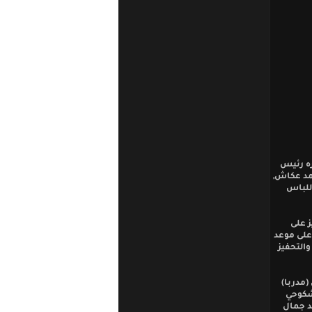
ره رئيس
مد عكاش,
 للباس
ز على
ة الأخيرة من قبل الجهاز الفني قبل (24) ساعة على موعد
والتحفيز
مدربا)
شكوحي
لد جمال