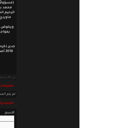
محمد بر
الرحيم ال
ماوردي-
ويخوض من
بمواجه
018
في 20 سبتمبر 2017 · قراءات: 3161 ·
تعليقات
لم يتم المش
المشاركة
الاسم: