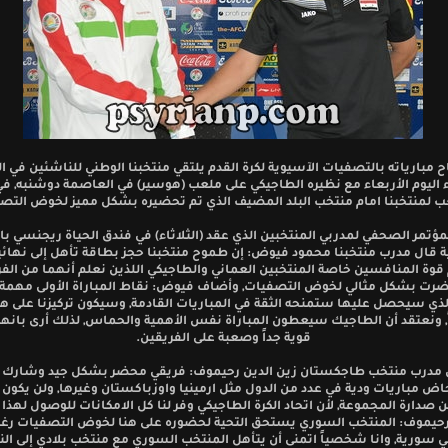
ح مبارياته بالتصفيات الآسيوية لكرة القدم يلتقي منتخبنا الوطني للناشئين في 
اليوم الأربعاء مع نظيره الطاجيكي على ملعب (هوسير) في العاصمة دوشنبه, في
ب لمنتخبنا امام منتخب البلد المضيف الذي تم تحضيره بشكل مميز لخوض التص
مؤتمر الصحفي لمدربي المنتخبين الذي عقد (الثلاثاء) في فندق الحياة ريجنسي ب
ة قال مدرب منتخبنا محمود فيوض: إن طموح منتخبنا حجز بطاقة تأهل إلى نهائ
رغم قوة المنافسين خاصة المنتخبين العماني والطاجيكي اللذين نعلم أنهما من الفر
ضرت بشكل مثالي لخوض التصفيات, وأضاف فيوض: نقاط المباراة الأولى مهمة ج
لذي سيحصل عليها ستمنحه الثقة في المباريات القادمة, وسيكون تركيزنا على هذا
ً, ونعتقد أن الطاجيك سيعطون المباراة نفس الأهمية والحماس, لذلك أرى بانه
قوية جداً وصعبة على الفريقين.
ل مدرب منتخب طاجكستان زين الدين رحيموف: فريقي محضر بشكل جيد وشارك 
اض مباريات ودية في عدد من الدول مثل ارمينيا واوزباكستان وغيرها, ولن يكون
 صدارة المجموعة, لأن اتحاد الكرة الطاجيكي وفر لنا كل الامكانات للوصول لهذا 
حيموف: المنتخب السوري يستحق التحية لحضوره على هنا لخوض التصفيات ر
 سورية, وانا شخصياً اتمنى أن يتأهل المنتخب السوري مع منتخب بلادي إلى الن