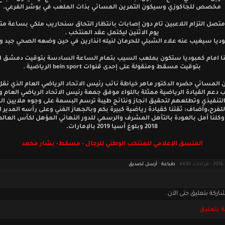
مخصص للجاكوزي وسيكون التمرين المسائي بذات الملعب في بوشر الفرعي.
تصل التزام اللاعبين تام دون إصابات بانتظار التحاق سنحاريب ملكي بساعة مت
يوم الاثنين ليكتمل عقد المنتخب .
وديا سيغيب عنه علاء الشبلي للحرمان لنيله انذارين في حين وضعه الصحي جيد 
نا امام كمبوديا ستكون بملعب السيب بتمام الساعة السادسة بتوقيت دمشق ال
بتوقيت مسقط ومنقولة على إحدى قنوات bein sport الرياضية .
ن المسائي حضره الدكتور ماهر خياطة نائب رئيس الاتحاد الرياضي العام الذي نقل
 دعم القيادة الرياضية ممثلة باللواء موفق جمعة رئيس الاتحاد الرياضي العام 
لتنفيذي وتطلعهم لتحقيق انجاز ونتائج طيبة ترسم البسمة على وجوه ملايين ا
للفرح،وأضاف: ثقتنا كقيادة رياضية كبيرة بكم وبالجهاز الفني وعلى رأسه المدير ا
 وكلنا أمل بالعودة بالتأهل المشرف والرسمي للدور النهائي المؤهل لكأس العال
2018 وبلوغ أسيا 2019 بالإمارات.
المنسق الإعلامي للمنتخب الوطني للرجال - مسقط- بشار محمد
طباعة
·
أرسل لصديق
اركة بتعليق حتى الآن.
 بتعليق