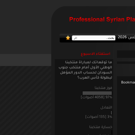
:: منتخبنا
استفتاء الاسبوع
ما توقعاتك لمباراة منتخبنا
الوطني الأول أمام منتخب جنوب
السودان لحساب الدور المؤهل
لبطولة كأس العرب؟
فوز منتخبنا
97% [4058 أصوات]
التعادل
3% [135 أصوات]
خسارة منتخبنا