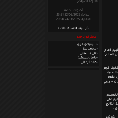
0% [12 أصوات]
أصوات: 4205
البداية: 22/09/2025 23:31
النهاية: 24/11/2025 20:50
أرشيف الاستفتاءات
محترفون جدد
سينتياغو هزي
محمد عنز
بين أمام
علي بشماني
 العالم
كامل حميشة
خالد كردغلي
خبنا فجر
البدنية
 القرم
ن تدريبي
 الخميس
يم على
ق نتائج
ق .
لثلاثاء