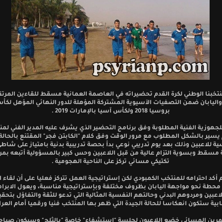
تخبنا الوطني لكرة القدم تحضيراته في العاصمة العمانية مسقط للقاءين المرتق
واليابان ضمن التصفيات الآسيوية المشتركة المؤهلة للدور النهائي المؤهل لكأس
بروسيا 2018 ولكأس آسيا بالإمارات 2019 .
جهوزية الفنية المطلوبة وفق برنامج التحضير الذي يشرف عليه المدير الفني لمنت
 يسير بالشكل المطلوب مع مرور الوقت وفق كلام "الكابتن فجر" المقتنع بالحالة 
ة للاعبين وذلك بعد يوم تدريبي نوعي بدأ بحصة تدريبية بدنية بامتياز على شاطئ
مسقط وبسوية التزام عالية من قبل اللاعبين وحس كبير بالمسؤولية أتبعه بمرا
تكتيكي مسائي تركز على الناحية الهجومية .
م أكد احترامه للمنتخب الكمبودي لكن إستراتيجية العمل تتركز فعليا على أن لقاء
حطة نحو مواجهة اليابان بظروف مختلفة وبإستراتيجية مناسبة، ويعول الابراه
للاعبين ومردوهم البدني وحالتهم النفسية المثالية التي تدعو للثقة والتفاؤل بتحقي
ابية ستكون انعكاسا للحالة الجيدة التي ظهر بها المنتخب فنيا ورقميا أمام العرا
مرين المسائي خضع اللاعبون لجلسة "استشفاء" خاصة "بالثلج" وسيكون صباح ا