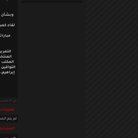
وبشأن م
لقاء كمب
مبارات
التمري
المنتخب
المكتب ا
التواقين 
إبراهيم،
في 21 مارس 2016 · قراءات: 4430 ·
تعليقات
لم يتم المش
المشاركة