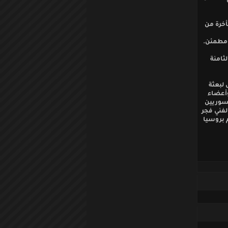
أخرة من
ومطمئن.
ثامنة
 لبعثة
وأعضاء
لسوريين
لفني فجر
م بروسيا