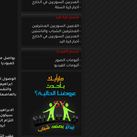
المدربين السوريين في الخارج
أخبار كرة السلة
قسم كرة اليد
اللاعبين السوريين المحترفين
المحترفين الشباب والناشئين
المدربين السوريين في الخارج
أخبار كرة اليد
قسم الميديا
يواصل من
ألبومات الصور
كمبوديا 
ألبومات الفيديو
الوصول لل
ابراهيم
والنفسي
بالعاصمة 
الابراهي
سيكون م
التزام ا
ايج
عقب الت