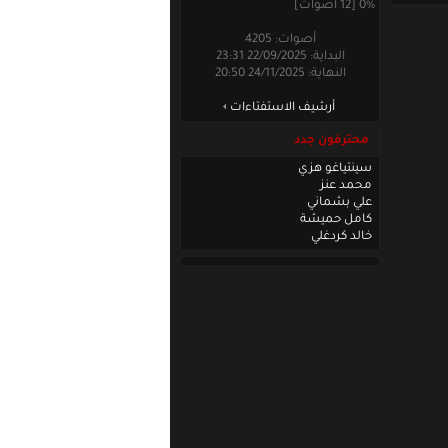
0% [12 أصوات]
أصوات: 4205
البداية: 22/09/2025 23:31
النهاية: 24/11/2025 20:50
أرشيف الاستفتاءات
محترفون جدد
سينتياغو هزي
محمد عنز
علي بشماني
كامل حميشة
خالد كردغلي