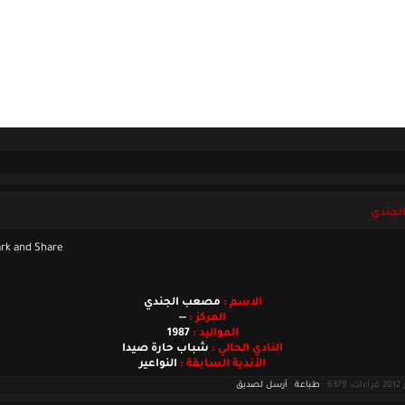
ل بنا
الخميس 06 أغسطس 2026
جندي
الاسم :
مصعب الجندي
المركز :
--
المواليد :
1987
النادي الحالي :
شباب حارة صيدا
الأندية السابقة :
النواعير
طباعة
·
أرسل لصديق