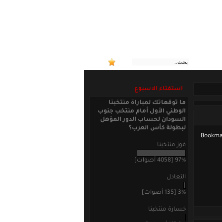
استفتاء الاسبوع
ما توقعاتك لمباراة منتخبنا
الوطني الأول أمام منتخب جنوب
السودان لحساب الدور المؤهل
لبطولة كأس العرب؟
فوز منتخبنا
97% [4058 أصوات]
التعادل
3% [135 أصوات]
خسارة منتخبنا