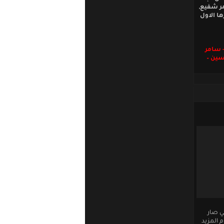
مر شفيع,
ا الاول
- سامر
سين –
ي صار
 المزيد