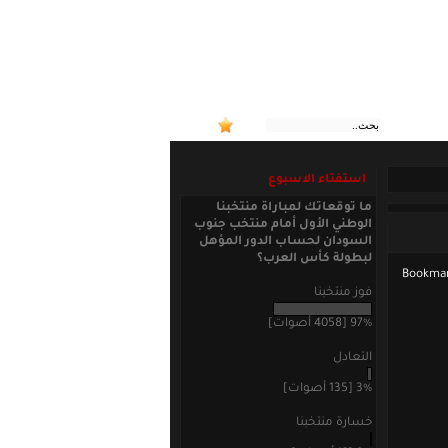
:: منتخبنا الوطني الأ
استفتاء الاسبوع
ما توقعاتك لمباراة منتخبنا
الوطني الأول أمام منتخب جنوب
السودان لحساب الدور المؤهل
لبطولة كأس العرب؟
فوز منتخبنا
97% [4058 أصوات]
التعادل
3% [135 أصوات]
خسارة منتخبنا