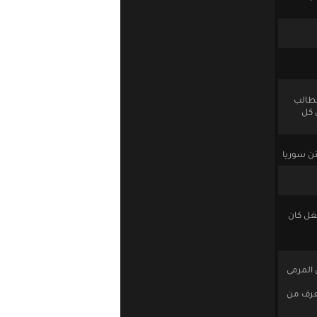
 نطالب
بابة كان كل
تن سوريا
شغل كان
ا من المرمى
يعرف من