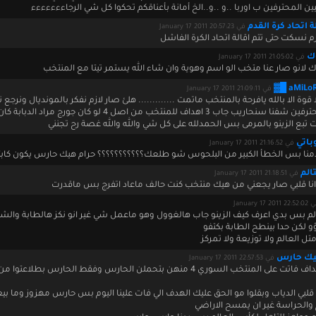
يين المحترفين ب اوربا ..و ..و..الخ أمانة بأعناقكم تحكوا كل شي الرجاءءءءءءء
ة اتحاد كرة القدم
في January 17 2011 20:57:23
زم نسكت حتى تتم اقالة اتحاد الكرة الفاشل
ك
في January 17 2011 21:05:02
 لانو صار عنا متخب الو اسم وهوية وان شاء الله يستمر تيتا مع المنتخب
في January 17 2011 21:09:11
 قوة الا بالله يافرحة بالمنتخب ماتمت ............. هلئ صار لازم نفكر بالمونديال ونرجع
بباقي المحترفين شفنا سنحاريب جاب 3 اهداف للمنتخب من اصل 4 لو كان جورج مراد الد
 تبع الزينو بالمرمى بس الحمدلله على كل شي والله والله غصة رح تجنني
باتي
في January 17 2011 21:16:52
دمنا بس الخطأ الكبير من البلحوس شو طلعك؟؟؟؟؟؟؟؟؟؟؟ حرام هيك حارس يكون كاب
الم
في January 17 2011 21:18:51
ا انا قلبي صار يجعني من هيك منتخب كنت حالف ماعاد اتفرج بس ماقدرت
January 17 2011 22
ااااالم بس بدي اعرف كيف الزينو جاب هالغوول وهو ماعمل شي غير انو نكز هالطابة وال
ؤو لكن حدا بينطح الطابة بكتفو
متل العالم ولا توزيعة ولا تمركز
ك حارس
في January 17 2011 22:57:53
خمس اهداف فاتت على المنتخب السوري 4 منهن بتحملن الحارس وفقط الحارس بطلاعتو
لبي الدياب وبقلوا مو الحق عليك الهدف الي فات علينا اليوم بس حارس مهزوز وما ب
 والحراسة غير ان يمسح الاراضي