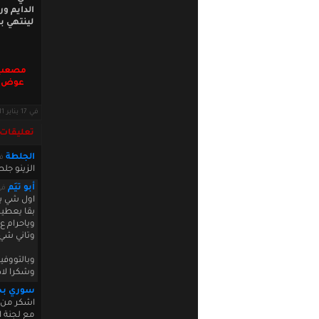
الدايم و
لينتهي ب
مصعب ب
عوض (ف
في 17 يناير 2011 · قراءات: 7858 ·
تعليقات
الجلطة
في :44:24
الزينو جل
أبو تيَم
في 11 20:51:05
اول شي بح
بقا يعطين 
وياحرام ع
وتاني شي 
وبالتووفيق
وشكرا لاد
سوري بح
اشكر من 
مع لجنة ا