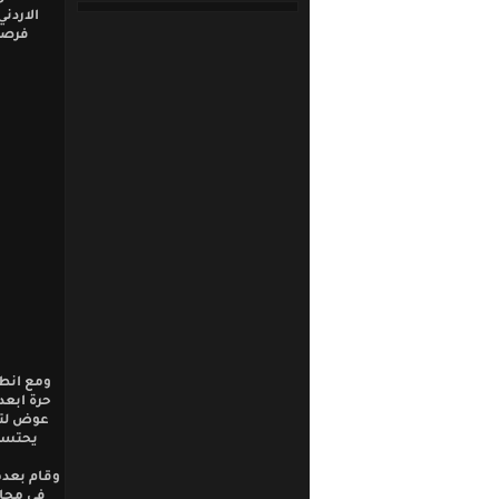
الاردن
فرصتي
ومع انطل
حرة ابعد
عوض لتع
وقام بعده
في محاو