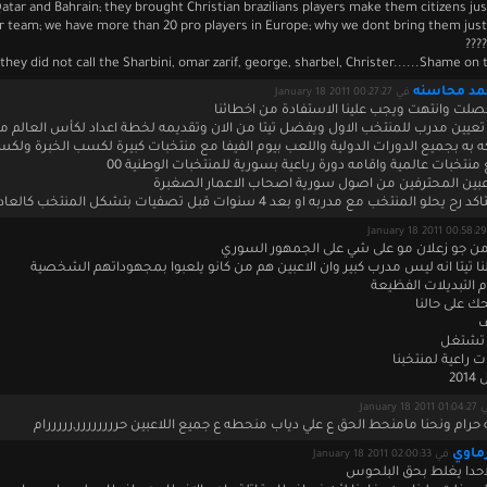
Qatar and Bahrain; they brought Christian brazilians players make them citizens ju
r team; we have more than 20 pro players in Europe; why we dont bring them jus
they did not call the Sharbini, omar zarif, george, sharbel, Christer......Shame on 
حمد محاسنه
في January 18 2011 00:27:27
صلت وانتهت ويجب علينا الاستفادة من اخطائنا
 تعيين مدرب للمنتخب الاول ويفضل تيتا من الان وتقديمه لخطة اعداد لكأس العالم من
 به بجميع الدورات الدولية واللعب بيوم الفيفا مع منتخبات كبيرة لكسب الخبرة ولك
منتخبات عالمية واقامه دورة رباعية بسورية للمنتخبات الوطنية 00
عبين المحترفين من اصول سورية اصحاب الاعمار الصغبرة
حلو المنتخب مع مدربه او بعد 4 سنوات قبل تصفيات بتشكل المنتخب كالعادة
من جو زعلان مو على شي على الجمهور السوري
 لنا تيتا انه ليس مدرب كبير وان الاعبين هم من كانو يلعبوا بمجهوداتهم الشخصية
م التبديلات الفظيعة
ك على حالنا
ف
 تشتغل
 راعية لمنتخبنا
20
January 18 2011
ه حرام ونحنا مامنحط الحق ع علي دياب منحطه ع جميع اللاعبين حرررررررر,رررررام
رماوي
في January 18 2011 02:00:33
احدا يغلط بحق البلحوس