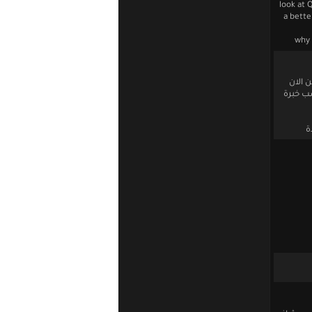
look at 
a bette
why 
 الان
سب خبرة