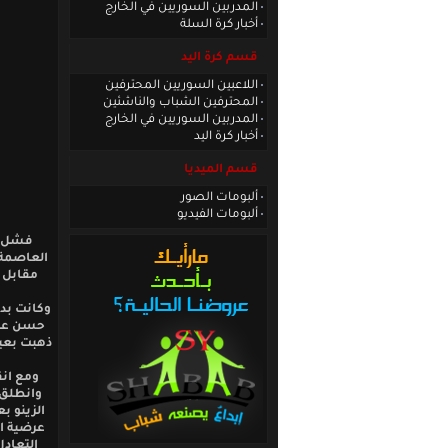
المدربين السوريين في الخارج
أخبار كرة السلة
قسم كرة اليد
اللاعبين السوريين المحترفين
المحترفين الشباب والناشئين
المدربين السوريين في الخارج
أخبار كرة اليد
قسم الميديا
ألبومات الصور
ألبومات الفيديو
فشل من
العاصمة 
مقابل 
وكانت بد
حسن عبد 
ذهبت بعيد
ومع انق
وانطلق 
الزينو ب
التعادل