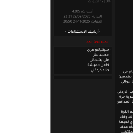
0% [12 أصوات]
أصوات: 4205
البداية: 22/09/2025 23:31
النهاية: 24/11/2025 20:50
أرشيف الاستفتاءات
محترفون جدد
سينتياغو هزي
محمد عنز
علي بشماني
كامل حميشة
خالد كردغلي
ام في
 بهدفين
 حوالي
 الاردني
ربة حرة
 المدافع
 الكرة
ك, وكاد
ي لعبها
ا الزينو غير المراقب وتابعها بغرابة شديدة جانب المرمى, وبالدقيقة 30 جاء هدف
لمنتخب