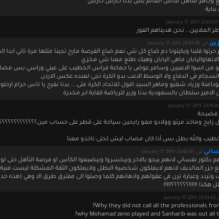
ئع وجاهز للتاهل لكأس العالم بس بدنا حارس حارس
ناية
Jan
ر الملايين.. نحن هديناهم الفوز
ين
في January 17 2011 23:05:28
م حرتوا قلبنا وبكيتونا دم ضاع كل شي نعم ضاع الفرصة مارح تجينا مثلها مرة تاني ابدا 
اتهاواليابان ماهي اليابان وهيك طلع معنا شي مخزي
و من اسوا الاعبيين وسامر عوض يا جماعة فراس الخطيب على عيني وراسي بس مص
انسجام في الدفاع ولا الوسط الاعب بدو الكرة تجي لعنده عكس الارذن
امنة وزياد شغبو وماهر السيد اقول للاتحاد الكرة متى... بدنا نفرح يا ناس حرام ارحلوا
لامير سلطان بالسعودية بدنا وزير للرياضة كفاية ابر مخدرة
 فضيحة
رايح وماخذ مرتو وولادو معو رايحين سياحة على قطر على حساب مين؟؟؟؟؟؟؟؟؟؟؟؟؟
طيب والله بطل بس أذا كان مصاب ليش لحتى ناخذو معنا
ساني
في January 17 2011 23:46:07
دهم دكتور نفساني لانهم بيجو بالاخر وبيخسروا وبيضيعوا الكأس او فرصة التأهل حتى لو
 جزر المالديف لانهم لايملكون شخصية البطل ولايملكون الثقة المشكلة ليست فنية ا
 وتردد وعبارة ترن في عقولهم واذهانهم كلما وصلوا الى مفترق طرق الا وهي (هذه حدود
كذا !!!!!!؟؟؟؟؟؟!!!!!.
January 17 
Why they did not call all the professionals fr
why Mohamad zeno played and Sanharib was out all t