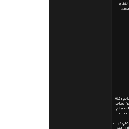
لفتاح
هدف.
يم ركلة
من سامر
لحكم لم
ن الدياب
علي دياب
لال عبد