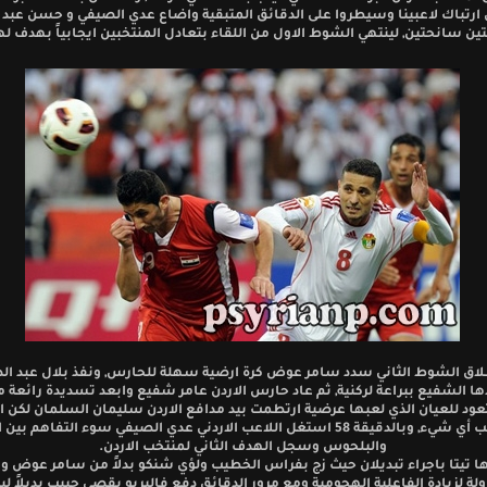
ي ارتباك لاعبينا وسيطروا على الدقائق المتبقية واضاع عدي الصيفي و حسن عبد ا
ن سانحتين, لينتهي الشوط الاول من اللقاء بتعادل المنتخبين ايجابياً بهدف ل
اق الشوط الثاني سدد سامر عوض كرة ارضية سهلة للحارس, ونفذ بلال عبد الدا
ها الشفيع ببراعة لركنية, ثم عاد حارس الاردن عامر شفيع وابعد تسديدة رائعة 
ود للعيان الذي لعبها عرضية ارتطمت بيد مدافع الاردن سليمان السلمان لكن ا
يحتسب أي شيء, وبالدقيقة 58 استغل اللاعب الاردني عدي الصيفي سوء التفاهم بي
والبلحوس وسجل الهدف الثاني لمنتخب الاردن.
ا تيتا باجراء تبديلان حيث زج بفراس الخطيب ولؤي شنكو بدلاً من سامر عوض و 
لة لزيادة الفاعلية الهجومية ومع مرور الدقائق دفع فاليريو بقصي حبيب بديلاً لب