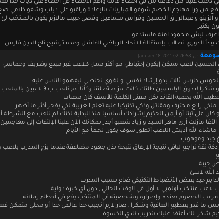
لي دخلت علينا من دفاعنا لئن في اخطاء قاتلة واهم الاخطاء هي اخطاء علي دياب حدا ب
فع من ورا مهاجم الخصم شوفو المباريات بالإعادة وراقبو علي دياب وشفو كلامي صح
و الزينو و عبدالرزاق الحسين وفراس سماعيل وقصي حبيب مالازم يكون بالمنتخب لئ 
ن بكتير
عرف ليش محمود امنة ماستدعو
 يبدأ الدوري نطالب بإستقالة الاتحاد الرياضي الفاشل وعدم ترشيح تاج الدين فارس
صومعة
في January 18 2011 02:26:58
ق الحسين لاعب ممكن إيكون إحتياطي مو أكتر ممل كلاعب غير مبدع وظريف وحماسي
وس حارس ثالث بدو إرشاد نفسي و لغوي تخاطبي ليفهمو الناس عليه
كرا لطوق الياسمين طلتك كانت مزعجة خلتنا وكأنا عم نلعب ب 9 لاعبين بالملعب
طيب الله يحميه القائد بكل معنى الكلمة للأسف كان مصاب
لكي رائع محترف ومقاتل وذكي تكتيكيا عليه تعلم العربية لكي يفجر أكثر ما أظهر
كان على تيتا أو أيمن الحكيم إشراكك أساسيا منذ البداية لكنك لم تلعب مع الشرطة 
 الآغا مازلت أرى ماهر السيد و زياد شعبو أجدر بمكانك الآن علينا الإلتفات إلى مهاجمي
 ماشاء الله أديش اللاعب أتطور سوف يكون نجماً مع الأيام
غ جيد وموهوب
ر دكة ثقة تراجع لياقي نتيجة الإرهاق نتيجة بذل جهود مضاعفة عندما يزج المدرب بلاع
ع
 خيبة
د الله لاشئ
الدايم جيد بعض الأنضباط التكتيكي ضاع بسبب المدرب
لاعب منتخب أولمبي لا أول في الوقت الحالي , دون أي خبرة دولية
 مرعب الخصوم بعنده وإصراره وشخصيته في المنتخب يقع في أخطاء زملائه
 بس ما قدر يعطيع العافية وشكرا , صار لازم انجيب حدا عالمي جدا أو محلي متمكن فعلا
يم شكرا لك أعتقد عليك بتدريب نادي الكسوة