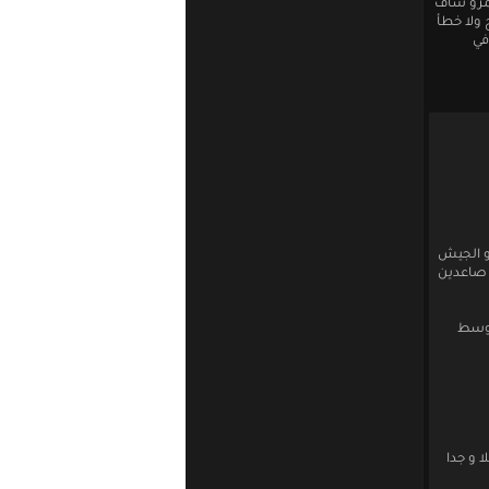
عمرو شاف
 ولا خطأ
في
أو الجيش
ن صاعدين
ب وسط
 و جدا