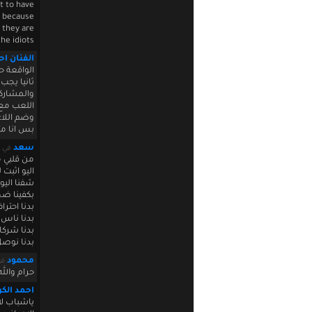
st to have
t because
they are ????
the idiots
الفنان ا
الواقعة ح
ثانيا يجب
والمشاركه
اللعب مع 
وضم اللا
بس انا متاكد رح ي
سعد
في January 18 2011 00:58:29
من قلبي 
اليو اثبت
شفنا اليو
بكفينا ضح
بدنا احترا
بدنا ناس
بدنا شركات
بدنا نوصل 14
محمود
في  01:04:27
حرام والل
احمد الك
ياشباب ل