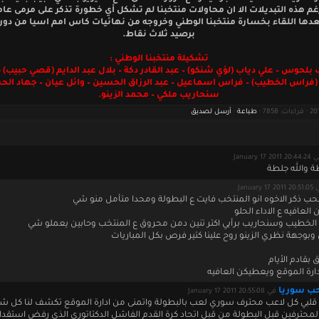
رغم هذه التبديلات الا ان محاولات منتخبنا لم تشكل أي خطورة تذكر على مرمى عا
عدها اللقاء بخسارة منتخبنا الوطني وخروجه من نهائيات كاس امم اسيا من دوره
برصيد ثلاث نقاط.
تشكيلة منتخبنا الوطني :
لحوس – علي دياب (لؤي شنكو) – عبد القادر دكة – بلال عبد الدايم (قصي حبيب) 
راس الخطيب) – فراس اسماعيل – عبد الرزاق الحسين – وائل عيان – جهاد الح
سنحاريب ملكي – محمد الزينو.
طباعة
·
أرسل لصديق
January 17 2011 20
طة والله جلطة
January 17 20
ب ذكر الاخوه انو المنتخب فايت ع البطولة ومحدا متأمل منو شي
العافيه ع الاداء الحلو
 الخطيب وسنحاريب برأيي اكتر تنين دمن محروق ع المنتخب وحابين يعملو شي
وبوجهة نظري الزينو روح علينا كتير فرص بكل المباريات
 بقادم الأيام
ارة الموقع ويعطيكن العافيه
ب سوريا
في January 17 2011 20:55:08
قلبي كل لاعب محترف سوري لعب بالبطولة واتمنى من ادارة الموقع تكشف لنا كل ش
لمحترفين قبل البطولة من قبل اتحاد كرة القدم الفاشل الدكتاتوري الذي رفض استقدام