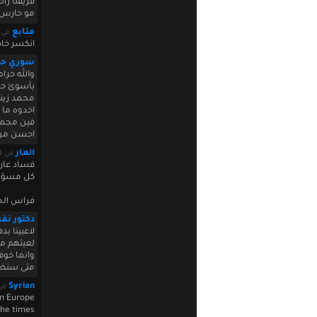
فريقنا را
مو حارس ب
متابع
في uary 17 2011 23:03:57
انكسر خاط
سوري حز
والله حرا
بأسوئ حال
محمد زين
اخدوه ما 
فين مجمود
احسن من ا
العار
في January 17 2011 23:19:44
فساد عار
كل مسؤل 
فراس الخ
دكتور نف
لاعبينا ب
لعبتهم مع
وانما خوف
متى سنظل ه
Syrian
في 2011 23:53:42
om Europe?
he times?