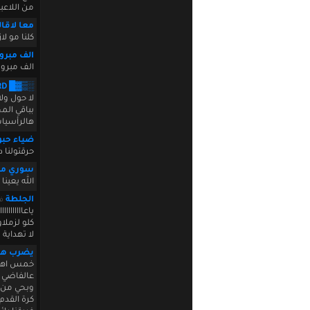
من اللاعب
معا لاقال
كلنا مو لا
الف مبرو
الف مبروك
░▒▓█ aMiLoRD █▓
لا حول ولا
هالرأسيات
ضياء حبو
حرقتولنا 
سوري مت
الله يعين
الجلطة
في :52:02
ياعاااااا
كلو لزملا
لا تهداية 
يضرب هي
عالفاضي
وبحي من ق
كرة القدم