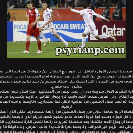
تخبنا الوطني الاول بالتاهل الى الدور ربع النهائي من بطولة كاس اسيا التي تق
القطرية الدوحة وخرج من الدور الاول بعد خسارته امام المنتخب الاردني الشقيق
هدف وحيد في المباراة التي اقيمت على استاد سحيم بن حمد بنادي قطر وحضرها
عشرة الاف متفرج.
اية الشوط الاول سريعة دون أي جس نبض من المنتخبين حيث اضاع نجم المنتخب
الفتاح اولى الفرص عندما انفرد ولعب كرة بجوار القائم, رد الزينو بتسديدة من ض
ة, ثم لعب جهاد الحسين كرة عرضية ارتقى لها سنحاريب وتابعها براسه ابعدها
لركنية.
ضاء الربع ساعة الاولى مرر جهاد الحسين كرة رائعة لسنحاريب ملكي الذي استلم
داخل الجزاء وسدد كرة قوية ابعدها عامر شفيع لتعود للزينو الذي تابعها بالشبا
عدها ان يعزز تقدم منتخبنا بعد سلسلة تمريرات رائعة لتصل الكرة لسنحاريب الذ
عرضية ارتقى له
 لمنتخب الاردن عبر مدافعنا علي دياب بالخطأ في مرماه, واستغل بعدها لاعبو ا