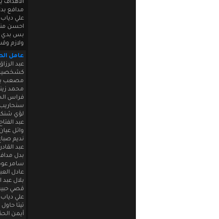
الاهداف ي
مدافع بدا
علي دياب 
احسن منو
بس بدي ا
ولازم وقت
عامل ال
عبد الرزا
كشخصية
مصعب بلح
محمد زينو ش
فراس الخ
سنحاريب م
لؤي شنكو 
عبد الفتاح
وائل عيان
نديم صبا
عبد القاد
بدل مداف
سامر عوض
عادل العب
بلال عبد 
قصي حبيب 
علي دياب
تيتا حاول
أيمن الحك