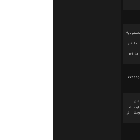
السعودية
اب ليش
 مالكم
؟؟؟؟؟؟
 كانت
و مالية
نا ) الى