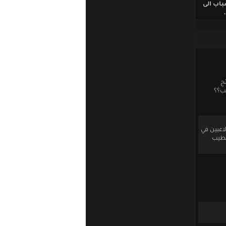
باب الى
ج
يب؟؟
اعبين في
خطيب