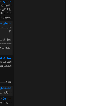
محمود
في 0 20:06:11
بالتوفيق 
وإذا كان 
شغله تاني
وسؤال تان
علوش سو
هل صحيح ا
؟؟
وهل قابلت
=======
المدرب س
سوري عاي
الف مبروك وبال
المحترفين
قادمــــــــــــــ
المتفائل
سؤال الى 
حسين
في 010 20:33:00
بس ما يك