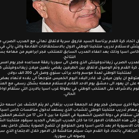
 اتحاد كرة القدم برئاسة السيد فاروق سرية لاتفاق نهائي مع المدرب الصربي م
تش لاستلام ندريب منتخبنا الوطني الاول بالاستحقاقات القادمة والتي ياتي في
كاس اسيا وذلك بعد اعفاء المدرب السابق للمنتخب فجر ابراهيم من مهامه ب
النتائج.
لمدرب الصربي زيفاندوفيتش الذي وصل الى سوريا رفقة مساعده فجر يوم امس ا
 كرة القدم وتم الوصول لاتفاق بين الطرفين يقضي بتعين ميلان زيفاندوفيتش 
لمنتخبنا الوطني لمدة موسم واحد براتب سنوي وصل الى 200 الف دولار.
توقع ان يكون ميلان قد غادر البلاد اليوم الخميس متوجهاً الى بلاده لانهاء بعض 
 على ان يعود الى دمشق يوم الاحد القادم لاستلام مهمته بشكل رسمي مع الم
 بالاشراف على المنتخب الوطني في بطولة غرب اسيا بالاردن التي ستقام اواخ
الحالي.
حية اخرى سيصل فجر يوم غد الجمعة مدرب برتغالي لم يتم الكشف عن اسمه حتى
 مهام تدريب منتخبنا الوطني للشباب الذي يستعد لدخول منافسات كاس اسيا ا
لتي ستقام في دولة الصين الشعبية في الفترة ما بين 3 حتى 17 من الشهر المقبل.
حتى هذه اللحظات الامور اذا ما كان المدرب البرتغالي الجديد سيقود منتخبنا ال
يات الاسيوية ام بعد كاس اسيا ومن المتوقع ان تتضح الصورة بشكل كامل بعد 
البرتغالي باتحاد كرة القدم حيث سيتم مناقشة كل الامور خلال الاجتماع الذي سي
وصوله الى سوريا.