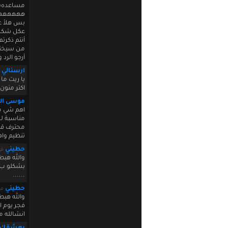
مساعده((ف
ههههههه
بس هلأ ع
عكل شكرا 
أنتم ذكرت
من سيختار
أرجو الرد 
ارسنالي
يا ريت ما 
اكتر منون 
موسى ال
اهم شي ما
مناسبة لم
محترف قوي
تنظيم واه
حطيني
في 0 00:14:10
والله هبط
بشكلو ب غ
......
حطيني
في 0 00:19:28
والله هب
فجر يوم 
انشالله م