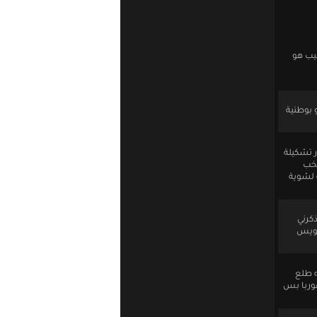
يب هو
و بوطنية
ر تشكيلة
تخب
 لشوية
كرني
كويس
ه طلع
وربا بس