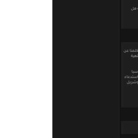
ة هل
كلمنا عن
هية
سيا
استدعاء
وشريل