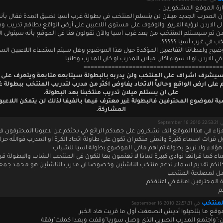
b
في September 16 2010 22:48:57
رة الموفع المشكورين .
 المدرب الجديد ميلان لن يتسلم المنتخب في بطولة غرب آسيا لضيق المدة فقال بأنه
 الاردن لرؤية الفريق والوقوف على مستوى اللاعبين على أرض الواقع بطاقم تدريب و
ثم سيستلم المنتخب من بعد غرب آسيا والآن تقولون هنا في الموقع بأنه سيتولى ا
خب في غرب آسيا ؟؟؟؟؟.
توضيح واعطائنا التفاصيل المؤكدة حول هذا الموضوع وهل سيتم استدعاء اللاعبين الم
في الاردن او لا سواء اكان ميلان المدرب او كان المدرب وطنيا
========================================
يشرف اشراف على المنتخب ولن يدربه بالبطولة سيتابعه متابعة ويتعرف على ا
 على ارض الواقع وحالياً الاتحاد يفاوض اكثر من مدرب لتدريب المنتخب ببطولة 
على ان يستلم ميلان تدريب منتخبنا بعد البطولة.
بة لموضوع المحترفين فالبطولة غير معترف فيها بالفيفا لذلك لن يتمكن اللاعب
المشاركة.
September 16 201
اعزاء في هذا الموقع الف تشكرون على جهدكم الرائع في بحثكم عن لاعبونا المحترفون في
ول قرات اسماء كثيرة واتمنى منكم ان تكون على طاولة اتحاد الكرة او المدرب فوالله حرا
ؤلاء ولا نربح بطولة ثم اهم مافي الموضوع بطولة اسيا للشباب
ء كما قراتها نوادي كبيرة لماذا لا تهتمون بها لتكون في المنتخب الشاب والبطولة قري
كانكم تقديم اسماء تدعم منتخب الناشئين وخصوصا ان مدرب الناشئين هو محمد جم
مل لمصلحة المنتخب
ة المحترفين امانة في اعناقكم
م
لمنتخب
في September 16 2010 22:57:31
الموقع ما بتتخيلوا أديش انصعقت أول ما قريت هاد الخبر
بين:"واجتمع المدرب الصربي الذي وصل سوريا"وقفت وبعدا كملت"رفقة