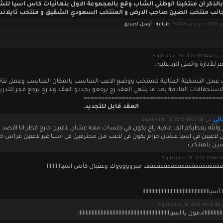
بالذكر ان منتخبنا الوطني الشاب وقع بالمجموعة الاول بنهائيات كاس اسيا للش
انب منتخب الصين صاحب الارض و المنتخب السعودي الشقيق و منتخب تايلاند.
طباعة
·
أرسل لصديق
في September 16 2010 19:14:40
لأدارة واتمنى الرد عليه :
ب عمل التشكيلة المثالية للمنتخب ووضع الاعب المناسب بالمكان المناسب وعمل نتائ
استحقاقات القادمة بعد ما ينتهي العقد رح يرجعو يجددو العقد ولا رح يرجع فجر للتدر
========================================
العقد قابل للتجديد.
الي
في September 16 2010 19:27:58
 والله يعطيكم الف عافيه راح يكون في جلسات معه عشان لاعبين خارج قطر انا اقصد ل
لاعبين في اسيا عشان حرام يكون في لاعب من محترفين في اسيا غير لاعبين فراس 
ين بلمنتخب
فففففففففففففففففففففف مبروووووك وعقبال كأس آسياااااااااا
اااااااااااااااااااااااااااااااااااااااااااا
September 
ااااااااااااادمون يا اسياااااااااااااااااااااااااااااااااااااااااااااااااااااااااااااا