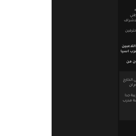
طني
لاشراف
حترفين
للاعبين
غرب اسيا
ون من
 الخارج
م ان
بة جدا
عة مدرب