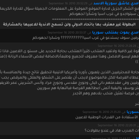
مدي عاشق سورية الاسد
في September 16 2010 20:52:29
مع الشكر الجزيل لادارة الموقع الموقرة على المعلومات الجميلة سؤال للادارة الكريم
ن سيتواجدو في غرب اسيا وشكرا لجهودكم
========================================
البطولة غير معترف بها باتحاد الدولي ولن تسمح الاندية للاعبيها بالمشاركة
مدي بموت بمنتخب سوريا
في September 16 2010 20:53:37
رفين سوف يستدعو في غرب اسيا؟؟؟؟؟؟؟؟؟؟؟؟ وشكرا لجهودكم
September 16 201
ة غير كافية ولاتفيد المنتخب كثيرآ المنتخب بحاجة لتجديد على مستو ى اللاعبين فاذا ت
فهم ليسو الافضل وهذا معروف للجميع وطبعآبالاضافة لبعض الأسماء الرنانة ((منت
))
جة للمحترفيين اللذين يلعبون بأوربا وأمريكيا الاتينية لتحقيق نتائج جيدة والمنافسة بأ
اعطاء الفرصة للكل فالموضوع لايجب أن يقتصر على الشنكو والملكي والمرقص يجب 
رفيين وفي مقدمتهم داني كيكي وجورج مقدسي وجورج مراد وأنس الشربيني عمر ظريف
ر يوسف واليقية أتمنى اعطائهم الفرصة فبالنهاية هم سوريين
 فرصة تمثيل منخب بلادهم وهم الأجدر
شر
لسوريا
في September 16 2010 21:35:20
الأستفادة من القدرات الوطنية للاعبين
September 16 2010 
ت المدرب هاد في عندو بطولات؟