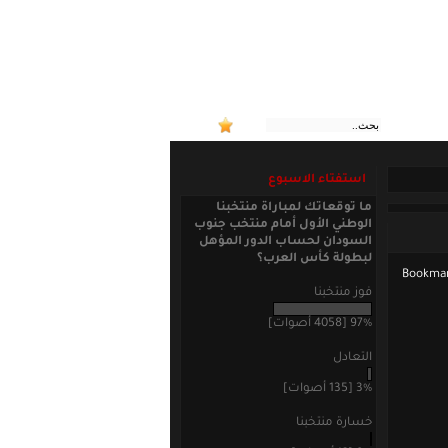
:: منتخبنا الوطني ال
استفتاء الاسبوع
ما توقعاتك لمباراة منتخبنا
الوطني الأول أمام منتخب جنوب
السودان لحساب الدور المؤهل
لبطولة كأس العرب؟
فوز منتخبنا
97% [4058 أصوات]
التعادل
3% [135 أصوات]
خسارة منتخبنا