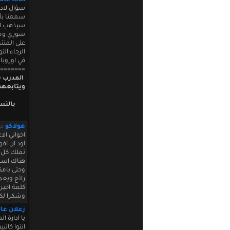
lack skull
سؤال لادا
سمعنا بأن
سيذهب الى
سوري ومن 
على المنت
الرجاء ال
في اوروبا 
=======
المدرب س
ويتابعهم
بالنس
هولاكو
في 0 22:53:21
اخواني ال
اود ان اق
نملك كل ه
هناك اسما
وحتى بام
رائع ويع
كلمة اخير
وشكرا لك
زعلان عا
يا ادارة 
انتوا كات