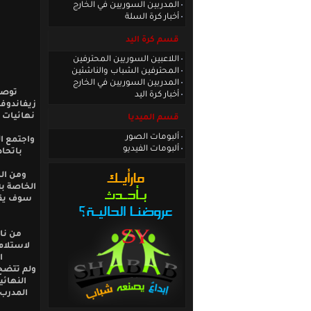
المدربين السوريين في الخارج
أخبار كرة السلة
قسم كرة اليد
اللاعبين السوريين المحترفين
المحترفين الشباب والناشئين
المدربين السوريين في الخارج
توصل
أخبار كرة اليد
زيفاندوفي
نهائيات 
قسم الميديا
ألبومات الصور
واجتمع ا
ألبومات الفيديو
باتحاد
ومن الم
الخاصة به
سوف يقوم
من نا
لاستلام
ا
ولم تتضح 
النهائ
المدرب 