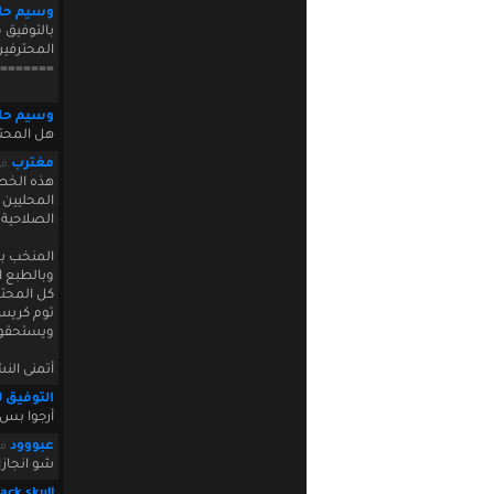
وسيم حا
بالتوفيق 
المحترفي
=======
وسيم حا
هل المحت
مغترب
في 0 21:28:28
هذه الخطو
المحليين 
الصلاحية 
المنخب بحا
وبالطبع 
كل المحت
توم كريست
ويستحقون
أتمنى الن
التوفيق 
أرجوا بس 
عبووود
في 22:20:31
شو انجازا