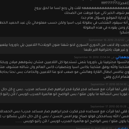
جر))؟؟؟؟؟؟؟!!!!!
ههههههههههههههههه قلت ولي رجع لسا ما لحق يروح
م شوف الخبر تاني مرة فرطت من الضحك
لإدارة الموقع وسؤال هام جدا:
م أنه سيقود المنتخب في بطولة غرب اسيا ولكن حسب معلوماتي بأن عبد الحميد الخط
 ومن يقوده في هذه البطولة
وشكرا
في September 16 2010 23:32:02
يجيب ولا لاعب من الدوري السوري لانو شفنا منون الويلات!! اللاعبين يلي باوروبا بيلعب
و غير هيك باحترافية اكبر طبعا
جهماني
في September 16 2010 23:54:34
تنسوا محترفينا يلي باوروبا بتمنى تستدعوا كل الللاعبين مشان يشوفهم ميلان ويختا
نتخبنا والله يوفق منتخبنا بكاس اسيا وبتصفيات كاس العالم وان شالله منشوف من
 بنافس ابطال القارة وهالشي مو صعب لانو عنا اللاعبين والخامات بس نحنا بحاجة
تمام اداري وفني
September 17 201
 قلبي لما قرأت مع مساعد فجر فكرة فجر ابراهيم صار مساعد مدرب ، بس ع كل حال ذ
وربا بس انشالله ما يكون متلو / بس الواضح انو هالمرة المدرب كويس / لأن راتبو 
September 17 201
ط قلبي لما قرأت مع مساعده فجر فكرت فجر ابراهيم صار مساعد مدرب/ بس الحمدلل
امس / الله يسامحكن قولو صباح يوم امس احسن /، بس ع كل حال ذكرني بشكلو ب غ
ا يكون متلو / بس الواضح انو هالمرة المدرب كويس / لأن راتبو كويس ......