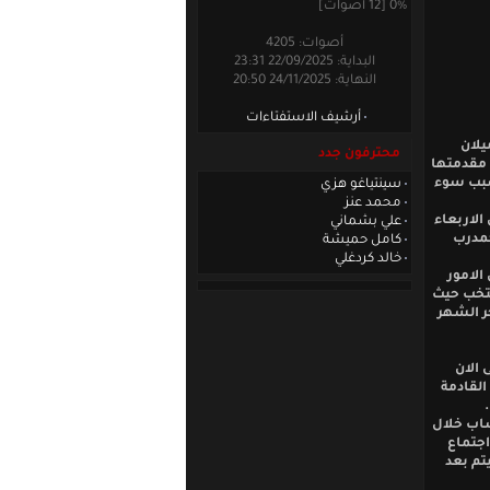
0% [12 أصوات]
أصوات: 4205
البداية: 22/09/2025 23:31
النهاية: 24/11/2025 20:50
أرشيف الاستفتاءات
يلان
محترفون جدد
 مقدمتها
سبب سوء
سينتياغو هزي
محمد عنز
لاربعاء
علي بشماني
كمدرب
كامل حميشة
خالد كردغلي
الامور
نتخب حيث
ر الشهر
 الان
لقادمة
شاب خلال
اجتماع
تم بعد