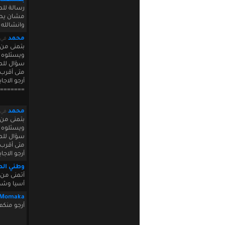
بعشقك ي
رسالة للمد
مشان يصي
وانشالله 
محمد
في mber 17 2010 00:37:27
بتمنى من 
ويسئلوه ع
سؤال للم
متى أقرب
أرجو الاجاب
=======
محمد
في mber 17 2010 00:38:01
بتمنى من 
ويسئلوه ع
سؤال للم
متى أقرب
أرجو الاجاب
وطني ال
أتمنى من 
أسيا وشك
Momaka
أرجو منكم إنو