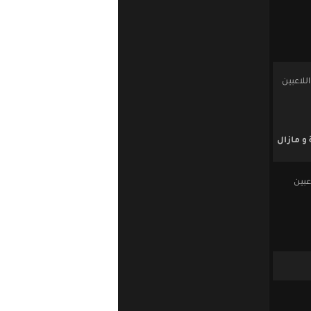
للاعبين
و مازال
لاعبين