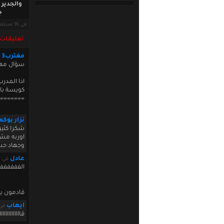
والجدير 
ج
في 16 سبتمبر 2010 · قراءات: 9249 ·
تعليقات
مغترب3
سؤال مهم ل
اذا المدر
كويسة بال
=======
نزار بوكم
شكرا كثير
اوربه مش 
وجهاد حس
عادل
في September 16 2010 19:46:51
الفففففف
قادمون يا آسيا
ايهاب
في 16 2010 19:59:45
قاااااااااااااا