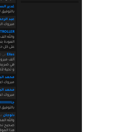
غدير الس
بالتوفيق 
عبد الرح
مبروك الع
TROLLER
والله الف
العودة بن
على كل حا
Elias
في October 20 2009 11:29:50
ألف مبرو
هي ضريبة 
و تحية ل
محمد الج
مبروك اعا
محمد الج
مبروك اعا
جااااااااااا
بالتوفيق ا
دلوجان
في  14:26:00
والله الع
صحيح نحن
هذا الموق