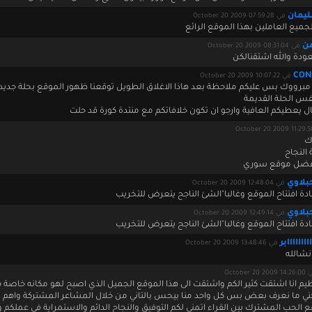
ليمان
في October 20 2009 07:59:28
لجميع العاملين بهذا الموقع الرائع
من
في October 20 2009 08:31:04
ودة والله اشتقنالكن
CON
في October 20 2009 10:07:22
 مبرووك بس عليكم ملاحظة بعد هاذا الاغلاق الطويل توقعنا ظهور الموقع بحلة جدي
فس الحلة القديمة
ل يعطيكم العافية وارجو ان تكون خلافاتكم مع منتدة كورة قد حلت
ك
النجاح
أفضل موقع سوري
بلاوي
في October 20 2009 12:48:04
دة افتتاح الموقع وغالبا"الشئ الناجح يتعرض للتخريب
بلاوي
في October 20 2009 12:49:14
دة افتتاح الموقع وغالبا"الشئ الناجح يتعرض للتخريب
اااااااابر
في October 20 2009 13:48:46
نشالله
October 20 2009
ظيم انا اشتقت كثير الكم واشتقت الى هذا الموقع الجميل الذي اصبح لهو مكانه خاصة ف
ي ما نعرف بعض بس كل واحد منا بيحس بالتاني من خلال المشاعر المشتركة واهم
ع الحب المشترك بين القراء اتمنى لكم التوفيق والنجاح الدائم والاستمراية في عملكم 