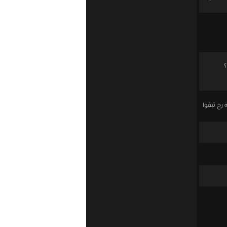
؟
رح تبقوا