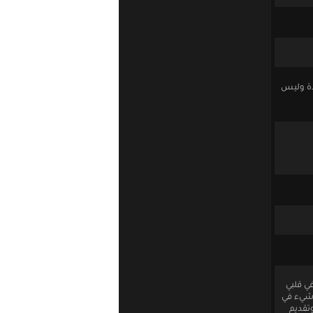
دة وليس
ي قلبي
 شيء في
وتقديم