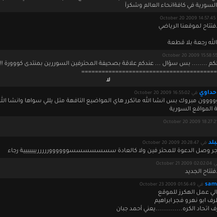
لسورية في كافةانحاء العالم وشكرآ
Octob
فتتاح لموقعنا الرياضي
لله رجعة بلا قطعة
لكم ........ بس سؤال ... عندكم علاقة بصحيفة المحترفين السوررين بمنتدى كووورة !!
========================================
لا
حداوي
في October 20 2009 16:55:02
ووون مبروك بس انشا الله ماتكرر هاي المواضيع التافهة متل يللي سواها وانشا الله 
 المواقع السورية
لد
في October 20 2009 20:28:47
فجر وصل الدعوة للمحتر فين ولا كالعادة سسسسسسسوووووورررررييييييية رجاء
October 21 2009 
فتتاح الجديد
sam
في October 23 2009 01:56:49
 الي عمل الهكرز للموقع
ف ابو نهرو فجر ابراهيم
اتحاد الكره..............يعني أحمد جبان