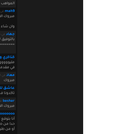
المواهب ا
mah9
في er 20 2009 14:57:45
مبروك الا
وان شاء ا
جهاد
في October 20 2009 15:58:55
بالتوفيق 
=======
كناكري و
مليوووووو
في مقدمة
معاذ
في October 20 2009 18:27:21
مبروك
عاشق للب
تاكدونا 
bashar
في 02:02:04
مبروك الا
ooooooo
أنا بتوقع
حدا من طر
أو من طرف 