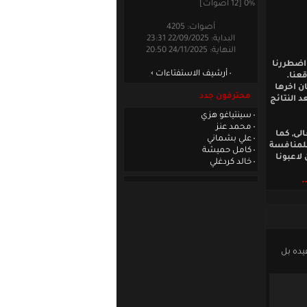
0% [12 أصوات]
أصوات: 4205
البداية: 22/09/2025 23:31
النهاية: 24/11/2025 20:50
 اضطررنا
أرشيف الاستفتاءات
عنا.
ن اخرها
محترفون جدد
 النتائج
سينتياغو هزي
محمد عنز
لى, كما
علي بشماني
للمنافسة
كامل حميشة
لاعبونا
خالد كردغلي
.
يده بل