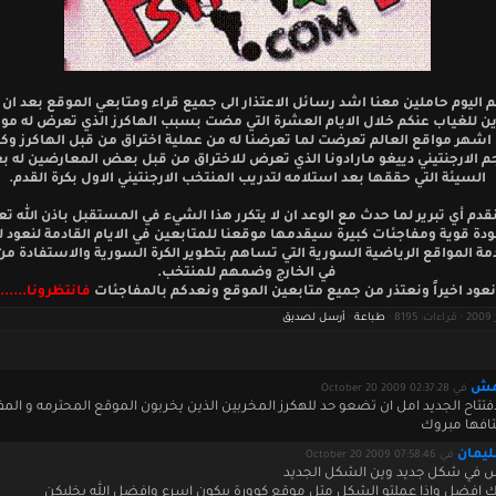
م اليوم حاملين معنا اشد رسائل الاعتذار الى جميع قراء ومتابعي الموقع بعد ان
ن للغياب عنكم خلال الايام العشرة التي مضت بسبب الهاكرز الذي تعرض له موق
 اشهر مواقع العالم تعرضت لما تعرضنا له من عملية اختراق من قبل الهاكرز وكا
م الارجنتيني دييغو مارادونا الذي تعرض للاختراق من قبل بعض المعارضين له بعد
السيئة التي حققها بعد استلامه لتدريب المنتخب الارجنتيني الاول بكرة القدم.
قدم أي تبرير لما حدث مع الوعد ان لا يتكرر هذا الشيء في المستقبل باذن الله تعا
دة قوية ومفاجئات كبيرة سيقدمها موقعنا للمتابعين في الايام القادمة لنعود 
ة المواقع الرياضية السورية التي تساهم بتطوير الكرة السورية والاستفادة من 
في الخارج وضمهم للمنتخب.
عود اخيراً ونعتذر من جميع متابعين الموقع ونعدكم بالمفاجئات
فانتظرونا.......
طباعة
·
أرسل لصديق
مش
في October 20 2009 02:37:28
فتتاح الجديد امل ان تضعو حد للهكرز المخربين الذين يخربون الموقع المحترمه و المف
تافها مبروك
ليمان
في October 20 2009 07:58:46
 في شكل جديد وين الشكل الجديد
 افضل وإذا عملتو الشكل متل موقع كوورة بيكون اسرع وافضل الله يخليكن