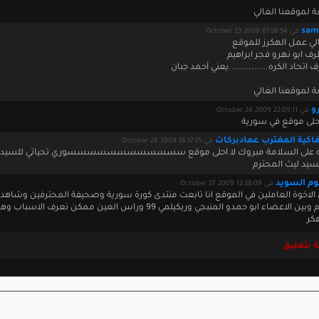
ة لموقعنا الغالي
sam
في October 23 2009 01:58:54
 الي عمل الهكرز للموقع
ف ابو نهرو فجر ابراهيم
اتحاد الكره..............يعني أحمد جبان
ة لموقعنا الغالي
و
في October 24 2009 22:09:11
حلى موقع في سورية
كية المغترب عمادبركات
في October 26 2009 16:17:15
له على السلامة مبروك لا احلى موقع سسسسسسسسسسسسوري تحياتي للسيد م
سيد ليث المحترم
م السويد
في October 27 2009 12:38:09
ى الاخوة العاملين في الموقع انا تابعت منتدى كورة سورية وصحيفة المحترفين وشاهد
كبيرة بينكم وبين الاعضاء ابو حمدو المنبجي وريكيلمي 99 وراس العين ممكن نعرف الا
هكر
 بتعليق