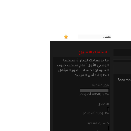
:: منتخبنا ا
استفتاء الاسبوع
ما توقعاتك لمباراة منتخبنا
الوطني الأول أمام منتخب جنوب
السودان لحساب الدور المؤهل
لبطولة كأس العرب؟
فوز منتخبنا
97% [4058 أصوات]
التعادل
3% [135 أصوات]
خسارة منتخبنا