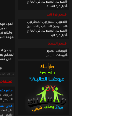
المدربين السوريين في الخارج
أخبار كرة السلة
قسم كرة اليد
اللاعبين السوريين المحترفين
نعود اليك
المحترفين الشباب والناشئين
مجبري
المدربين السوريين في الخارج
ونذكر ان
أخبار كرة اليد
موقع النج
قسم الميديا
ونحن لان
ألبومات الصور
نعدكم بعو
ألبومات الفيديو
على مقدم
ون
في 20 أكتوبر 2009 · قراءات: 8195 ·
تعليقات
ماهر دغ
مبروك الا
الموقع ال
غدير الس
على اساس
خليكن هيك