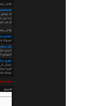
وأحلى رجع
ooooooo
أنا بتوقع
حدا من طر
أو من طرف 
وأحلى رجع
المايستر
مبروك لا
من سلوفا
الحمد ال
الموقع ال
جورج سلو
تحياتي ال
علاقة بال
المشاركة
الاسم: