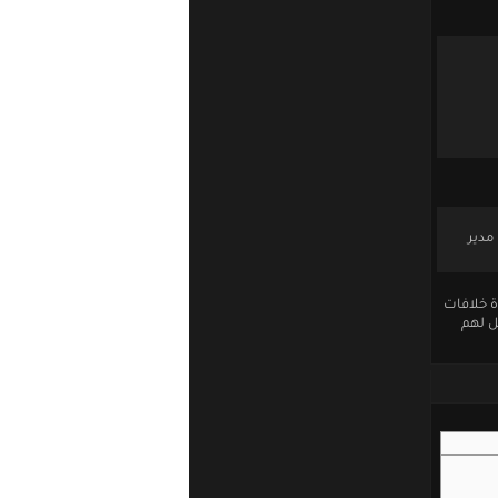
دير
ة خلافات
سباب وهل لهم